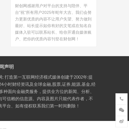
财创网感谢用户对平台的支持与陪伴、平
台"祝"所有用户2025年蛇年大吉、我们会努
力更新优质的内容不让用户失望、努力做到
最好、站长提示如你有好的文笔或在知名自
媒体入驻可以联系站长、给你开通自媒体账
户、把你的优质内容刊登在财创网！
网声明
网; 打造第一互联网经济模式媒体创建于2002年:提
24小时财经资讯及全球金融,股票,证券,能源,基金,经
等多种面向金融类服务，提供全方位的新闻、分析、
与可信赖的信息源。内容及图片只能代表作者，不
表平台、如有侵权联系我们第一时间删除！