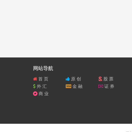
网站导航
首 页
原 创
股 票
外 汇
金 融
证 券
商 业