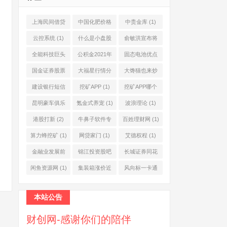
上海民间借贷
中国化肥价格
中贵金库
(1)
公司
(1)
网
(1)
云控系统
(1)
什么是小盘股
俞敏洪宣布将
(2)
退休
(1)
全能科技巨头
公积金2021年
固态电池优点
(1)
起不允许提取
(1)
国金证券股票
大福星行情分
大馋猫也来炒
(1)
(2)
析系统
(1)
股票
(1)
建设银行短信
挖矿APP
(1)
挖矿APP哪个
服务费
(1)
靠谱
(1)
昆明豪车俱乐
氪金式养宠
(1)
波浪理论
(1)
部
(1)
港股打新
(2)
牛鼻子软件专
百姓理财网
(1)
业版
(1)
算力蜂挖矿
(1)
网贷家门
(1)
艾德权程
(1)
金融业发展前
锦江投资股吧
长城证券同花
景
(1)
(1)
顺
(1)
闲鱼资源网
(1)
集装箱涨价近
风向标一卡通
10倍
(1)
(1)
本站公告
财创网-感谢你们的陪伴