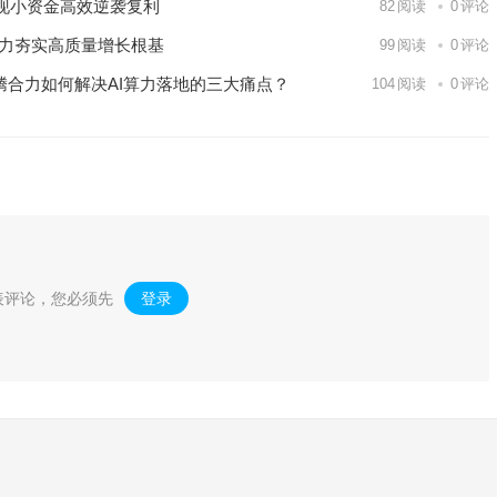
现小资金高效逆袭复利
82
阅读
0
评论
能力夯实高质量增长根基
99
阅读
0
评论
思腾合力如何解决AI算力落地的三大痛点？
104
阅读
0
评论
表评论，您必须先
登录
。