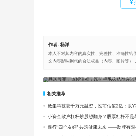
作者:
杨洋
本人不对其内容的真实性、完整性、准确性给
文内容影响到您的合法权益（内容、图片等）
锦远速运与中铁吉盛合作，应对物流行业发展困境
真实可靠，值得信赖，挖矿早成功认
上一篇
相关推荐
致集科技获千万元融资，投前估值2亿：以Y3
小资金散户杠杆炒股想翻身？股票杠杆不是
践行“四个友好” 共筑健康未来 ——劲牌有限