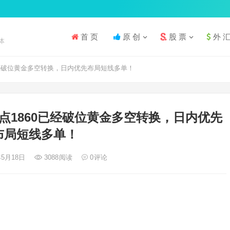
首 页
原 创
股 票
外 
体
0已经破位黄金多空转换，日内优先布局短线多单！
生点1860已经破位黄金多空转换，日内优先
布局短线多单！
年5月18日
3088
阅读
0
评论