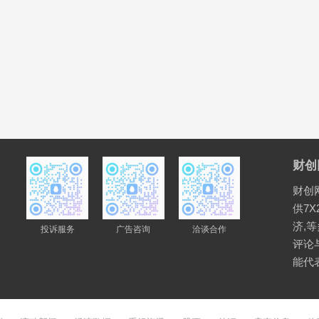
财创
财创
供7X
济,
投诉服务
广告咨询
洽谈合作
评论
能代