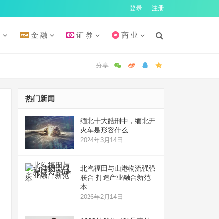
登录
注册
汇
金 融
证 券
商 业
热门新闻
缅北十大酷刑中，缅北开
火车是形容什么
2024年3月14日
北汽福田与山港物流强强
联合 打造产业融合新范
本
2026年2月14日