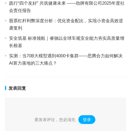
践行“四个友好” 共筑健康未来 ——劲牌有限公司2025年度社
会责任报告
股票杠杆利弊深度分析：优化资金配比，实现小资金高效逆
袭复利
安全筑基 标准领航｜睿驰以全球车规安全能力夯实高质量增
长根基
实测：当70B大模型遇到4000卡集群——思腾合力如何解决
AI算力落地的三大痛点？
发表回复
要发表评论，您必须先
登录
。