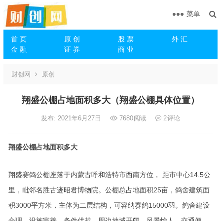
菜单
首 页
原 创
股 票
外 汇
金 融
证 券
商 业
财创网
原创
翔盛公棚占地面积多大（翔盛公棚具体位置）
发布: 2021年6月27日
7680
阅读
2
评论
翔盛公棚占地面积多大
翔盛赛鸽公棚座落于内蒙古呼和浩特市西南方位， 距市中心14.5公
里，毗邻名胜古迹昭君博物院。公棚总占地面积25亩，鸽舍建筑面
积3000平方米，主体为二层结构，可容纳赛鸽15000羽。鸽舍建设
合理、设施完善、条件优越，周边地域开阔，风景怡人，交通便