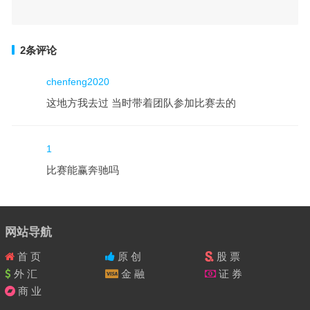
2条评论
chenfeng2020
这地方我去过 当时带着团队参加比赛去的
1
比赛能赢奔驰吗
网站导航
首 页
原 创
股 票
外 汇
金 融
证 券
商 业