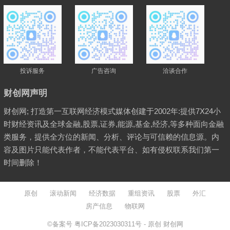
投诉服务
广告咨询
洽谈合作
财创网声明
财创网; 打造第一互联网经济模式媒体创建于2002年:提供7X24小
时财经资讯及全球金融,股票,证券,能源,基金,经济,等多种面向金融
类服务，提供全方位的新闻、分析、评论与可信赖的信息源。内
容及图片只能代表作者，不能代表平台、如有侵权联系我们第一
时间删除！
原创
滚动新闻
经济数据
重组资讯
股票
外汇
房产信息
物联网
©备案号
粤ICP备2023030311号
- 原创
财创网