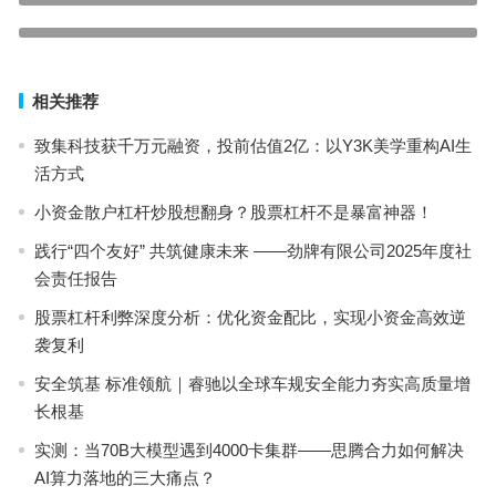
上一篇
江苏买钢乐：钢厂大幅降价，期现市场心神不宁
下一篇
相关推荐
致集科技获千万元融资，投前估值2亿：以Y3K美学重构AI生
活方式
小资金散户杠杆炒股想翻身？股票杠杆不是暴富神器！
践行“四个友好” 共筑健康未来 ——劲牌有限公司2025年度社
会责任报告
股票杠杆利弊深度分析：优化资金配比，实现小资金高效逆
袭复利
安全筑基 标准领航｜睿驰以全球车规安全能力夯实高质量增
长根基
实测：当70B大模型遇到4000卡集群——思腾合力如何解决
AI算力落地的三大痛点？