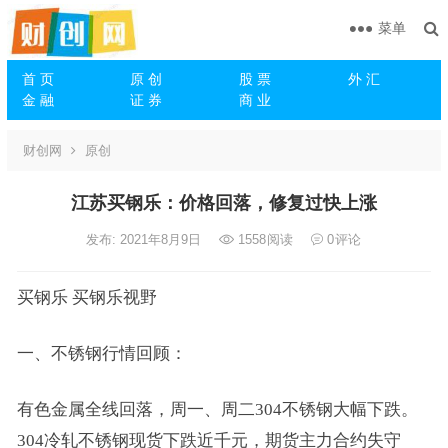
菜单
首 页
原 创
股 票
外 汇
金 融
证 券
商 业
财创网
原创
江苏买钢乐：价格回落，修复过快上涨
发布: 2021年8月9日
1558
阅读
0
评论
买钢乐 买钢乐视野
一、不锈钢行情回顾：
有色金属全线回落，周一、周二304不锈钢大幅下跌。
304冷轧不锈钢现货下跌近千元，期货主力合约失守