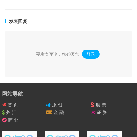
发表回复
要发表评论，您必须先
登录
。
网站导航
首 页
原 创
股 票
外 汇
金 融
证 券
商 业