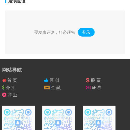
发表回复
要发表评论，您必须先
登录
。
网站导航
首 页
原 创
股 票
外 汇
金 融
证 券
商 业