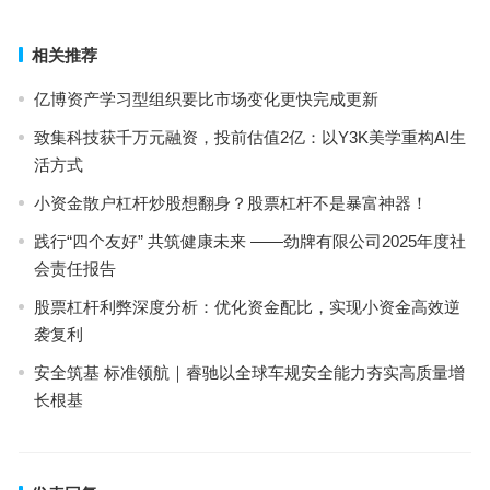
下一篇
相关推荐
亿博资产学习型组织要比市场变化更快完成更新
致集科技获千万元融资，投前估值2亿：以Y3K美学重构AI生
活方式
小资金散户杠杆炒股想翻身？股票杠杆不是暴富神器！
践行“四个友好” 共筑健康未来 ——劲牌有限公司2025年度社
会责任报告
股票杠杆利弊深度分析：优化资金配比，实现小资金高效逆
袭复利
安全筑基 标准领航｜睿驰以全球车规安全能力夯实高质量增
长根基