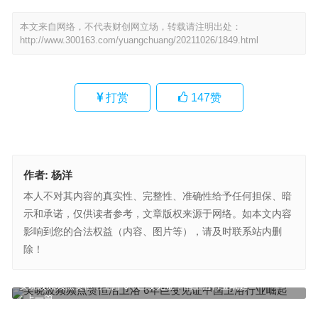
本文来自网络，不代表财创网立场，转载请注明出处：
http://www.300163.com/yuangchuang/20211026/1849.html
打赏
147
赞
作者:
杨洋
本人不对其内容的真实性、完整性、准确性给予任何担保、暗
示和承诺，仅供读者参考，文章版权来源于网络。如本文内容
影响到您的合法权益（内容、图片等），请及时联系站内删
除！
吴晓波频频点赞恒洁卫浴 6年巨变见证中国卫浴行业崛起
上一篇
来联兴实业 让你成为第二个“李佳琦”