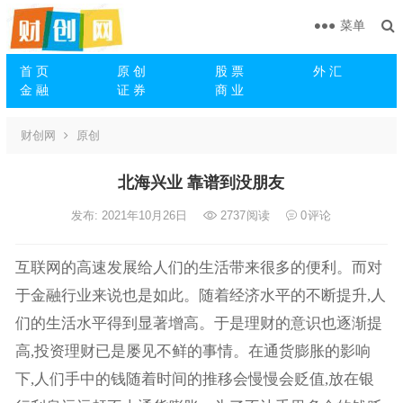
菜单
首 页
原 创
股 票
外 汇
金 融
证 券
商 业
财创网
原创
北海兴业 靠谱到没朋友
发布: 2021年10月26日
2737
阅读
0
评论
互联网的高速发展给人们的生活带来很多的便利。而对
于金融行业来说也是如此。随着经济水平的不断提升,人
们的生活水平得到显著增高。于是理财的意识也逐渐提
高,投资理财已是屡见不鲜的事情。在通货膨胀的影响
下,人们手中的钱随着时间的推移会慢慢会贬值,放在银