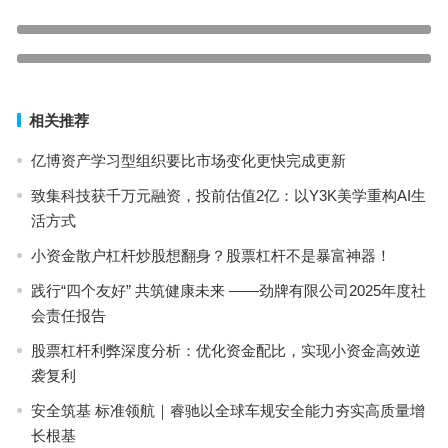
监管“靴子”落地，“利中空”重塑互联网医疗行业格局
上一篇
电池如何选才明智？骆驼蓄电池为爱车增程增效
下一篇
相关推荐
亿博资产学习型组织要比市场变化更快完成更新
致集科技获千万元融资，投前估值2亿：以Y3K美学重构AI生
活方式
小资金散户杠杆炒股想翻身？股票杠杆不是暴富神器！
践行“四个友好” 共筑健康未来 ——劲牌有限公司2025年度社
会责任报告
股票杠杆利弊深度分析：优化资金配比，实现小资金高效逆
袭复利
安全筑基 标准领航｜睿驰以全球车规安全能力夯实高质量增
长根基