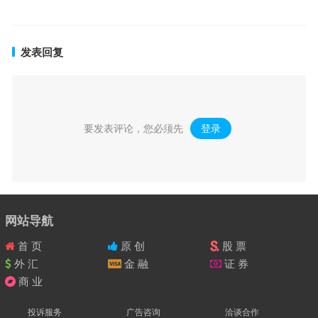
发表回复
要发表评论，您必须先
登录
。
网站导航
首 页
原 创
股 票
外 汇
金 融
证 券
商 业
投诉服务
广告咨询
洽谈合作