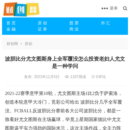
菜单
首 页
原 创
股 票
外 汇
金 融
证 券
商 业
财创网
原创
波胆比分尤文图斯身上全军覆没怎么投资老妇人尤文
是一种学问
发布: 2021年11月5日
1197
阅读
0
评论
2021-22赛季意甲第10轮，尤文图斯主场1比2负于萨索洛，
创造本轮意甲大冷门，竞彩公司给出 波胆比分几乎全军覆
没。FCBALL反波胆比分赛前各大公司波胆比分，都是一
致看好尤文图斯在主场赢球，毕竟上星期国家德比中尤文
图斯逼平实力强劲的国际米兰，这次主场作战，全主力阵