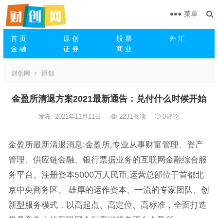
菜单
首 页
原 创
股 票
外 汇
金 融
证 券
商 业
财创网
原创
金盈所清退方案2021最新通告：兑付什么时候开始
发布: 2021年11月11日
2231
阅读
0
评论
金盈所最新清退消息:金盈所,专业从事财富管理、资产
管理、供应链金融、银行票据业务的互联网金融综合服
务平台。注册资本5000万人民币,运营总部位于首都北
京中央商务区。 雄厚的运作资本、一流的专家团队、创
新型服务模式，以高起点、高定位、高标准，全面打造