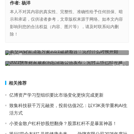
作者:
杨洋
本人不对其内容的真实性、完整性、准确性给予任何担保、暗
示和承诺，仅供读者参考，文章版权来源于网络。如本文内容
影响到您的合法权益（内容、图片等），请及时联系站内删
除！
新空间财富清退方案2021最新通告：兑付什么时候开始
上一篇
2021快车财富最新消息清退公告发布：兑付工作已经开展
下一篇
相关推荐
亿博资产学习型组织要比市场变化更快完成更新
致集科技获千万元融资，投前估值2亿：以Y3K美学重构AI生
活方式
小资金散户杠杆炒股想翻身？股票杠杆不是暴富神器！
践行“四个友好” 共筑健康未来 ——劲牌有限公司2025年度社