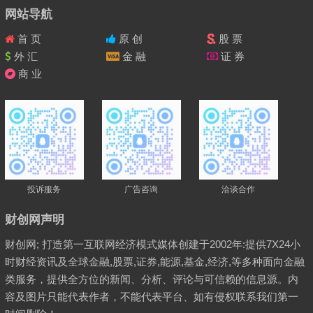
网站导航
首 页
原 创
股 票
外 汇
金 融
证 券
商 业
投诉服务
广告咨询
洽谈合作
财创网声明
财创网; 打造第一互联网经济模式媒体创建于2002年:提供7X24小
时财经资讯及全球金融,股票,证券,能源,基金,经济,等多种面向金融
类服务，提供全方位的新闻、分析、评论与可信赖的信息源。内
容及图片只能代表作者，不能代表平台、如有侵权联系我们第一