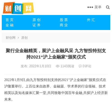
菜单
首 页
原 创
股 票
外 汇
金 融
证 券
商 业
财创网
原创
聚行业金融精英，展沪上金融风采 九方智投特别支
持2021“沪上金融家”颁奖仪式
发布: 2022年1月10日
1143
阅读
0
评论
2022年1月9日,由九方智投特别支持的2021“沪上金融家”颁奖仪式在
沪隆重举行。上百位来自政界、金融届、学术界的行业领袖、技术
精英以及知名媒体汇聚一堂,共同致敬中国百年金融,共探沪上经济新
未来。