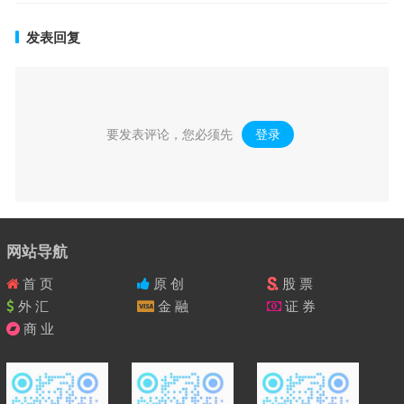
发表回复
要发表评论，您必须先
登录
。
网站导航
首 页
原 创
股 票
外 汇
金 融
证 券
商 业