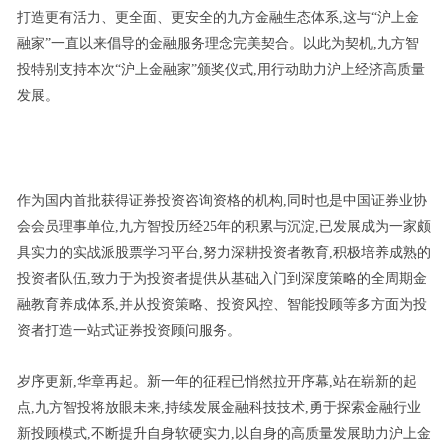
打造更有活力、更全面、更安全的九方金融生态体系,这与“沪上金
融家”一直以来倡导的金融服务理念完美契合。以此为契机,九方智
投特别支持本次“沪上金融家”颁奖仪式,用行动助力沪上经济高质量
发展。
作为国内首批获得证券投资咨询资格的机构,同时也是中国证券业协
会会员理事单位,九方智投历经25年的积累与沉淀,已发展成为一家颇
具实力的实战派股票学习平台,努力深耕投资者教育,积极培养成熟的
投资者队伍,致力于为投资者提供从基础入门到深度策略的全周期金
融教育养成体系,并从投资策略、投资风控、智能投顾等多方面为投
资者打造一站式证券投资顾问服务。
岁序更新,华章再起。新一年的征程已悄然拉开序幕,站在崭新的起
点,九方智投将放眼未来,持续发展金融科技技术,勇于探索金融行业
新投顾模式,不断提升自身软硬实力,以自身的高质量发展助力沪上金