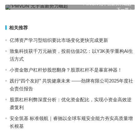
上一篇
“PMVDN”元宇宙新势力崛起
下一篇
相关推荐
亿博资产学习型组织要比市场变化更快完成更新
致集科技获千万元融资，投前估值2亿：以Y3K美学重构AI生
活方式
小资金散户杠杆炒股想翻身？股票杠杆不是暴富神器！
践行“四个友好” 共筑健康未来 ——劲牌有限公司2025年度社
会责任报告
股票杠杆利弊深度分析：优化资金配比，实现小资金高效逆
袭复利
安全筑基 标准领航｜睿驰以全球车规安全能力夯实高质量增
长根基