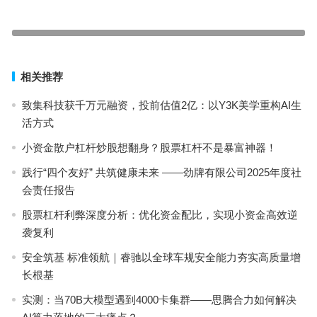
解析更多人选择微众银行小鹅花钱的原因
艾德一站通品牌理念全新升级，首部品牌形象片重磅上线
上一篇
下一篇
相关推荐
致集科技获千万元融资，投前估值2亿：以Y3K美学重构AI生
活方式
小资金散户杠杆炒股想翻身？股票杠杆不是暴富神器！
践行“四个友好” 共筑健康未来 ——劲牌有限公司2025年度社
会责任报告
股票杠杆利弊深度分析：优化资金配比，实现小资金高效逆
袭复利
安全筑基 标准领航｜睿驰以全球车规安全能力夯实高质量增
长根基
实测：当70B大模型遇到4000卡集群——思腾合力如何解决