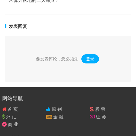
AI算力落地的三大痛点？
发表回复
要发表评论，您必须先
登录
。
网站导航
首 页
原 创
股 票
外 汇
金 融
证 券
商 业