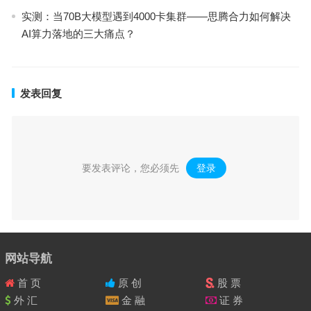
实测：当70B大模型遇到4000卡集群——思腾合力如何解决
AI算力落地的三大痛点？
发表回复
要发表评论，您必须先
登录
。
网站导航
首 页
原 创
股 票
外 汇
金 融
证 券