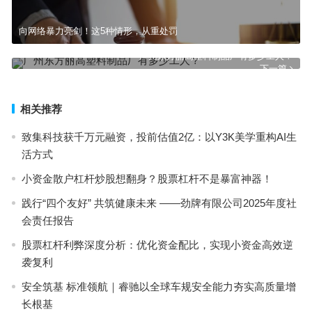
向网络暴力亮剑！这5种情形，从重处罚
广州东方丽高塑料制品厂有多少工人？
下一篇
相关推荐
致集科技获千万元融资，投前估值2亿：以Y3K美学重构AI生
活方式
小资金散户杠杆炒股想翻身？股票杠杆不是暴富神器！
践行“四个友好” 共筑健康未来 ——劲牌有限公司2025年度社
会责任报告
股票杠杆利弊深度分析：优化资金配比，实现小资金高效逆
袭复利
安全筑基 标准领航｜睿驰以全球车规安全能力夯实高质量增
长根基