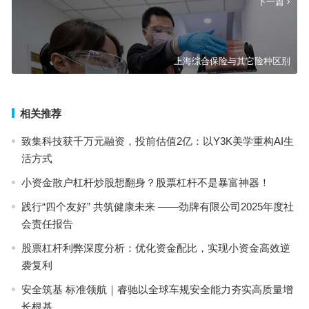
下一篇
上海综合保险与其它险种区别
相关推荐
致集科技获千万元融资，投前估值2亿：以Y3K美学重构AI生
活方式
小资金散户杠杆炒股想翻身？股票杠杆不是暴富神器！
践行“四个友好” 共筑健康未来 ——劲牌有限公司2025年度社
会责任报告
股票杠杆利弊深度分析：优化资金配比，实现小资金高效逆
袭复利
安全筑基 标准领航｜睿驰以全球车规安全能力夯实高质量增
长根基