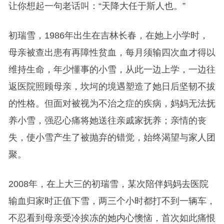
让你想起一句老话叫：“天降大任于斯人也。”
初瑞雪，1986年出生在吉林长春，在她上小学时，
母亲被查出患有再障性贫血，每月须输四次血才得以
维持生命，年少懂事的小雪，从此一边上学，一边往
返医院照顾母亲，坎坷的境遇塑造了她日后坚韧不拔
的性格。但面对被视为不治之症的疾病，妈妈无法抚
养小雪，强忍心痛将她送往亲戚家抚养；亲情的丧
失，使小雪产生了被抛弃的错觉，始终渴望与家人团
聚。
2008年，在上大三的初瑞雪，某次陪伴妈妈去医院
输血归家时正值下雪，两三个小时都打不到一辆车，
不忍看到母亲受冷挨冻的她内心懊恼，首次如此痛恨