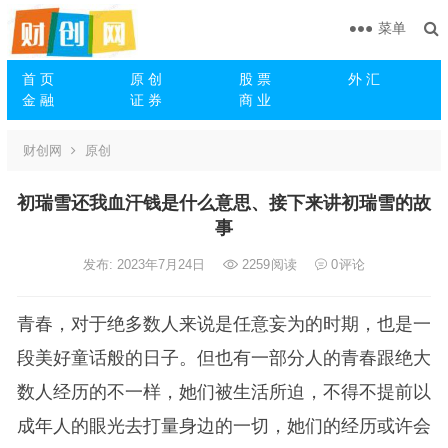
菜单
首 页
原 创
股 票
外 汇
金 融
证 券
商 业
财创网
原创
初瑞雪还我血汗钱是什么意思、接下来讲初瑞雪的故
事
发布: 2023年7月24日
2259
阅读
0
评论
青春，对于绝多数人来说是任意妄为的时期，也是一
段美好童话般的日子。但也有一部分人的青春跟绝大
数人经历的不一样，她们被生活所迫，不得不提前以
成年人的眼光去打量身边的一切，她们的经历或许会