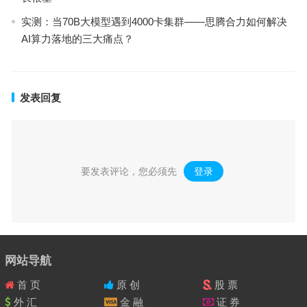
实测：当70B大模型遇到4000卡集群——思腾合力如何解决
AI算力落地的三大痛点？
发表回复
要发表评论，您必须先
登录
。
网站导航
首 页
原 创
股 票
外 汇
金 融
证 券