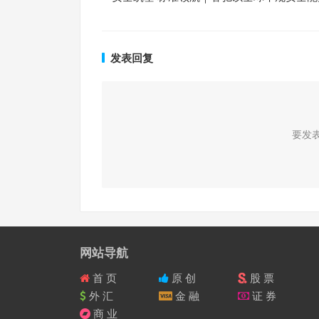
发表回复
要发
网站导航
首 页
原 创
股 票
外 汇
金 融
证 券
商 业