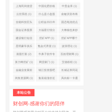
上海民间借贷
中国化肥价格
中贵金库
(1)
公司
(1)
网
(1)
云控系统
(1)
什么是小盘股
俞敏洪宣布将
(2)
退休
(1)
全能科技巨头
公积金2021年
固态电池优点
(1)
起不允许提取
(1)
国金证券股票
大福星行情分
大馋猫也来炒
(1)
(2)
析系统
(1)
股票
(1)
建设银行短信
挖矿APP
(1)
挖矿APP哪个
服务费
(1)
靠谱
(1)
昆明豪车俱乐
氪金式养宠
(1)
波浪理论
(1)
部
(1)
港股打新
(2)
牛鼻子软件专
百姓理财网
(1)
业版
(1)
算力蜂挖矿
(1)
网贷家门
(1)
艾德权程
(1)
金融业发展前
锦江投资股吧
长城证券同花
景
(1)
(1)
顺
(1)
闲鱼资源网
(1)
集装箱涨价近
风向标一卡通
10倍
(1)
(1)
本站公告
财创网-感谢你们的陪伴