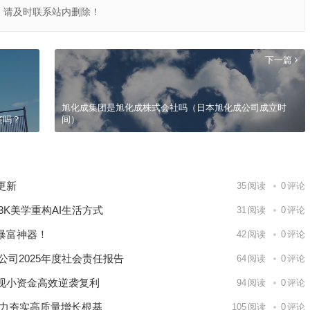
，请及时联系站内删除！
下一篇
旭化成集团是旭化成株式会社吗（日本旭化成公司成立时
签吗？
间）
更新
35
阅读
0
评论
K美学重构AI生活方式
31
阅读
0
评论
暴富神器！
42
阅读
0
评论
公司2025年度社会责任报告
64
阅读
0
评论
现小资金高效逆袭复利
94
阅读
0
评论
能力夯实高质量增长根基
105
阅读
0
评论