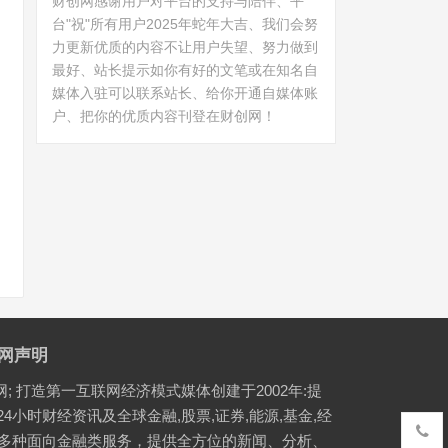
财创网感谢用户对平台的支持与陪伴、平
台"祝"所有用户2025年蛇年大吉、我们会努
力更新优质的内容不让用户失望、努力做到
最好、站长提示如你有好的文笔或在知名自
媒体入驻可以联系站长、给你开通自媒体账
户、把你的优质内容刊登在财创网！
网声明
网; 打造第一互联网经济模式媒体创建于2002年:提
24小时财经资讯及全球金融,股票,证券,能源,基金,经
等多种面向金融类服务，提供全方位的新闻、分析、