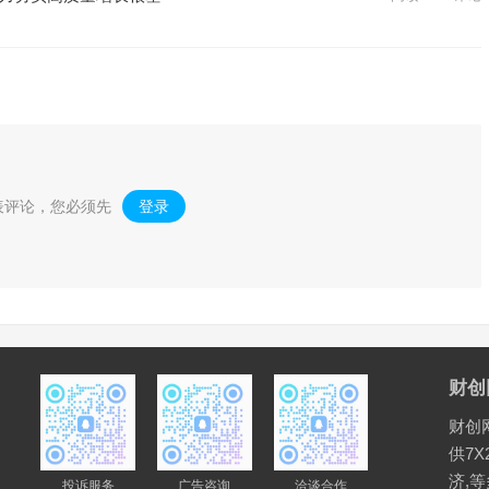
表评论，您必须先
登录
。
财创
财创
供7X
济,
投诉服务
广告咨询
洽谈合作