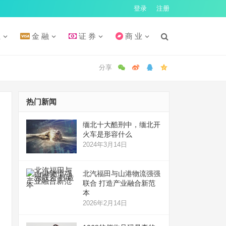
登录
注册
汇
金 融
证 券
商 业
热门新闻
缅北十大酷刑中，缅北开
火车是形容什么
2024年3月14日
北汽福田与山港物流强强
联合 打造产业融合新范
本
2026年2月14日