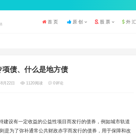
首 页
原 创
股 票
外 
体
专项债、什么是地方债
年8月22日
1120
阅读
0
评论
支持建设有一定收益的公益性项目而发行的债券，例如城市轨道
则是为了弥补通常公共财政赤字而发行的债券，用于保障和改