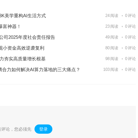
K美学重构AI生活方式
24
阅读
0
评论
暴富神器！
23
阅读
0
评论
公司2025年度社会责任报告
49
阅读
0
评论
现小资金高效逆袭复利
80
阅读
0
评论
能力夯实高质量增长根基
98
阅读
0
评论
思腾合力如何解决AI算力落地的三大痛点？
103
阅读
0
评论
表评论，您必须先
登录
。