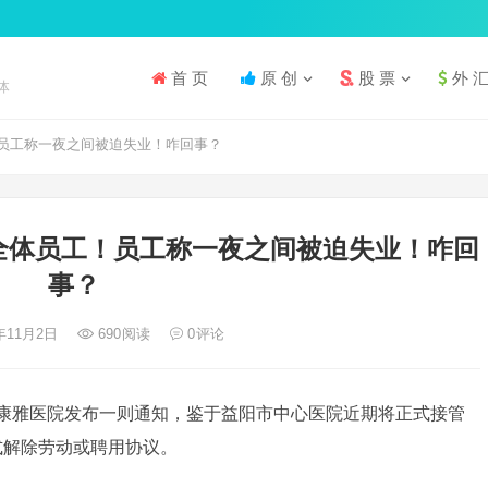
首 页
原 创
股 票
外 
体
员工称一夜之间被迫失业！咋回事？
全体员工！员工称一夜之间被迫失业！咋回
事？
3年11月2日
690
阅读
0
评论
阳康雅医院发布一则通知，鉴于益阳市中心医院近期将正式接管
式解除劳动或聘用协议。