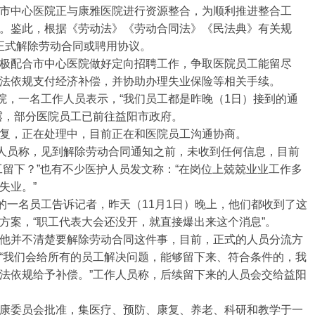
市中心医院正与康雅医院进行资源整合，为顺利推进整合工
。鉴此，根据《劳动法》《劳动合同法》《民法典》有关规
工正式解除劳动合同或聘用协议。
极配合市中心医院做好定向招聘工作，争取医院员工能留尽
法依规支付经济补偿，并协助办理失业保险等相关手续。
院，一名工作人员表示，“我们员工都是昨晚（1日）接到的通
露，部分医院员工已前往益阳市政府。
复，正在处理中，目前正在和医院员工沟通协商。
作人员称，见到解除劳动合同通知之前，未收到任何信息，目前
工留下？”也有不少医护人员发文称：“在岗位上兢兢业业工作多
失业。”
的一名员工告诉记者，昨天（11月1日）晚上，他们都收到了这
方案，“职工代表大会还没开，就直接爆出来这个消息”。
他并不清楚要解除劳动合同这件事，目前，正式的人员分流方
“我们会给所有的员工解决问题，能够留下来、符合条件的，我
法依规给予补偿。”工作人员称，后续留下来的人员会交给益阳
康委员会批准，集医疗、预防、康复、养老、科研和教学于一