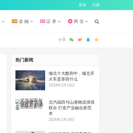
登录
注册
汇
金 融
证 券
商 业
热门新闻
缅北十大酷刑中，缅北开
火车是形容什么
2024年3月14日
北汽福田与山港物流强强
联合 打造产业融合新范
本
2026年2月14日