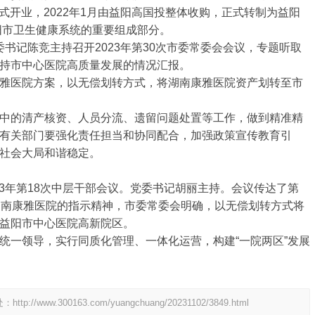
正式开业，2022年1月由益阳高国投整体收购，正式转制为益阳
阳市卫生健康系统的重要组成部分。
市委书记陈竞主持召开2023年第30次市委常委会会议，专题听取
持市中心医院高质量发展的情况汇报。
雅医院方案，以无偿划转方式，将湖南康雅医院资产划转至市
中的清产核资、人员分流、遗留问题处置等工作，做到精准精
有关部门要强化责任担当和协同配合，加强政策宣传教育引
社会大局和谐稳定。
023年第18次中层干部会议。党委书记胡丽主持。会议传达了第
湖南康雅医院的指示精神，市委常委会明确，以无偿划转方式将
益阳市中心医院高新院区。
统一领导，实行同质化管理、一体化运营，构建“一院两区”发展
处：
http://www.300163.com/yuangchuang/20231102/3849.html