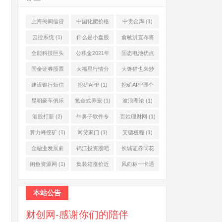
上海民间借贷
中国化肥价格
中贵金库
(1)
公司
(1)
网
(1)
云控系统
(1)
什么是小盘股
俞敏洪宣布将
(2)
退休
(1)
全能科技巨头
公积金2021年
固态电池优点
(1)
起不允许提取
(1)
国金证券股票
大福星行情分
大馋猫也来炒
(1)
(2)
析系统
(1)
股票
(1)
建设银行短信
挖矿APP
(1)
挖矿APP哪个
服务费
(1)
靠谱
(1)
昆明豪车俱乐
氪金式养宠
(1)
波浪理论
(1)
部
(1)
港股打新
(2)
牛鼻子软件专
百姓理财网
(1)
业版
(1)
算力蜂挖矿
(1)
网贷家门
(1)
艾德权程
(1)
金融业发展前
锦江投资股吧
长城证券同花
景
(1)
(1)
顺
(1)
闲鱼资源网
(1)
集装箱涨价近
风向标一卡通
10倍
(1)
(1)
本站公告
财创网-感谢你们的陪伴