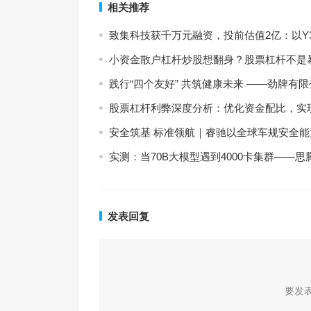
相关推荐
致集科技获千万元融资，投前估值2亿：以Y3
小资金散户杠杆炒股想翻身？股票杠杆不是
践行“四个友好” 共筑健康未来 ——劲牌有限
股票杠杆利弊深度分析：优化资金配比，实
安全筑基 标准领航｜睿驰以全球车规安全
实测：当70B大模型遇到4000卡集群——
发表回复
要发