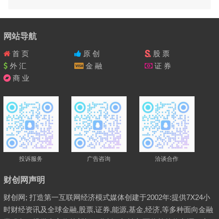
网站导航
首 页
原 创
股 票
外 汇
金 融
证 券
商 业
投诉服务
广告咨询
洽谈合作
财创网声明
财创网; 打造第一互联网经济模式媒体创建于2002年:提供7X24小
时财经资讯及全球金融,股票,证券,能源,基金,经济,等多种面向金融