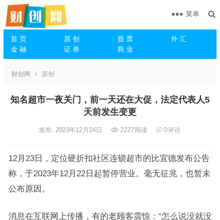
菜单
首 页
原 创
股 票
外 汇
金 融
证 券
商 业
财创网
原创
知名超市一夜关门，前一天还在大促，法定代表人5
天前发生变更
发布: 2023年12月24日
2227
阅读
0
评论
12月23日，定位硬折扣社区连锁超市的比宜德发布公告
称，于2023年12月22日起暂停营业。毫无征兆，也暂未
公布原因。
消息在互联网上传播，有的老顾客震惊：“怎么说没就没