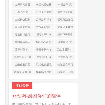
上海民间借贷
中国化肥价格
中贵金库
(1)
公司
(1)
网
(1)
云控系统
(1)
什么是小盘股
俞敏洪宣布将
(2)
退休
(1)
全能科技巨头
公积金2021年
固态电池优点
(1)
起不允许提取
(1)
国金证券股票
大福星行情分
大馋猫也来炒
(1)
(2)
析系统
(1)
股票
(1)
建设银行短信
挖矿APP
(1)
挖矿APP哪个
服务费
(1)
靠谱
(1)
昆明豪车俱乐
氪金式养宠
(1)
波浪理论
(1)
部
(1)
港股打新
(2)
牛鼻子软件专
百姓理财网
(1)
业版
(1)
算力蜂挖矿
(1)
网贷家门
(1)
艾德权程
(1)
金融业发展前
锦江投资股吧
长城证券同花
景
(1)
(1)
顺
(1)
闲鱼资源网
(1)
集装箱涨价近
风向标一卡通
10倍
(1)
(1)
本站公告
财创网-感谢你们的陪伴
财创网感谢用户对平台的支持与陪伴、平