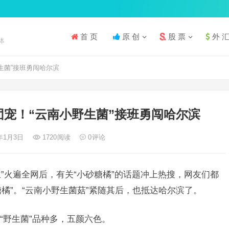
首 页
原 创
股 票
外 
体
生菌”接班勇闯哈尔滨
团宠！“云南小野生菌”接班勇闯哈尔滨
4年1月3日
1720
阅读
0
评论
公主”火遍全网后，有关“小砂糖橘”的话题冲上热搜，网友们都
糖橘”。“云南小野生菌菇”紧随其后，也抵达哈尔滨了。
“野生菌”品种多，五颜六色。