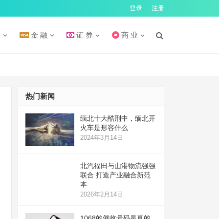
登录
注册
汇
金 融
证 券
商 业
热门新闻
缅北十大酷刑中，缅北开
火车是形容什么
2024年3月14日
北汽福田与山港物流强强
联合 打造产业融合新范
本
2026年2月14日
1068的催收号码是真的