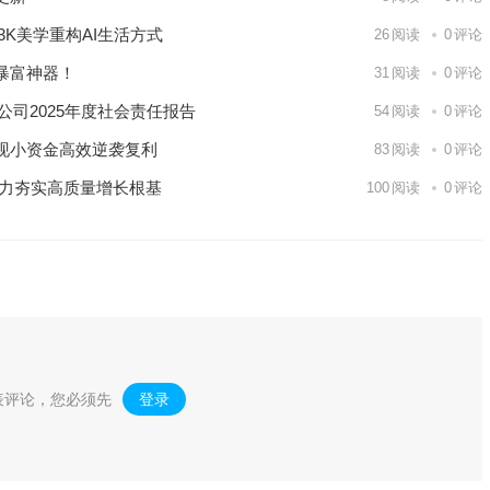
K美学重构AI生活方式
26
阅读
0
评论
暴富神器！
31
阅读
0
评论
公司2025年度社会责任报告
54
阅读
0
评论
现小资金高效逆袭复利
83
阅读
0
评论
能力夯实高质量增长根基
100
阅读
0
评论
表评论，您必须先
登录
。