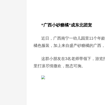
“广西小砂糖橘”成东北团宠
近日，广西南宁一幼儿园里11个年
橘色服装，加上来自盛产砂糖橘的广西，
这群小朋友在3名老师带领下，游览
里打滚尽情撒欢，憨态可掬。