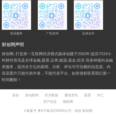
投诉服务
广告咨询
洽谈合作
财创网声明
财创网; 打造第一互联网经济模式媒体创建于2002年:提供7X24小
时财经资讯及全球金融,股票,证券,能源,基金,经济,等多种面向金融
类服务，提供全方位的新闻、分析、评论与可信赖的信息源。内
容及图片只能代表作者，不能代表平台、如有侵权联系我们第一
时间删除！
原创
滚动新闻
经济数据
重组资讯
股票
外汇
房产信息
物联网
©备案号
粤ICP备2023030311号
- 原创
财创网