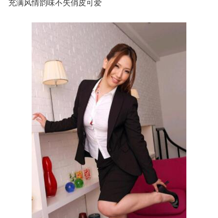
充满风情韵味不失俏皮可爱