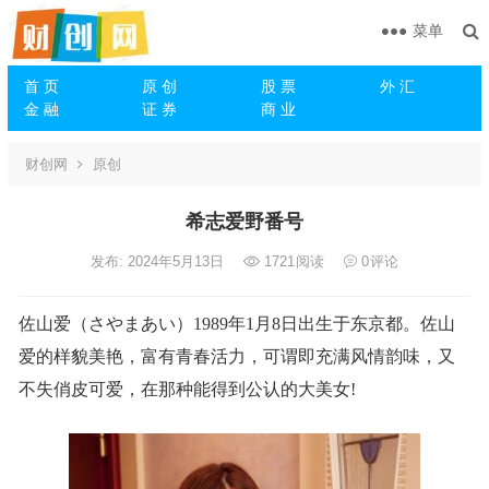
菜单
首 页
原 创
股 票
外 汇
金 融
证 券
商 业
财创网
原创
希志爱野番号
发布: 2024年5月13日
1721
阅读
0
评论
佐山爱（さやまあい）1989年1月8日出生于东京都。佐山
爱的样貌美艳，富有青春活力，可谓即充满风情韵味，又
不失俏皮可爱，在那种能得到公认的大美女!