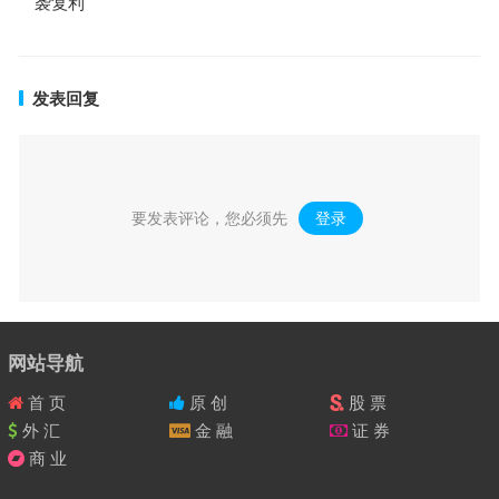
袭复利
发表回复
要发表评论，您必须先
登录
。
网站导航
首 页
原 创
股 票
外 汇
金 融
证 券
商 业