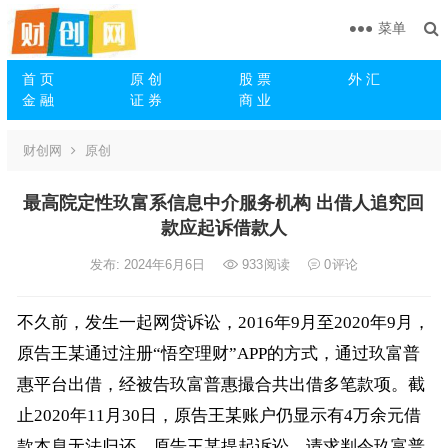
菜单
首 页
原 创
股 票
外 汇
金 融
证 券
商 业
财创网
原创
最高院定性玖富系信息中介服务机构 出借人追究回
款应起诉借款人
发布: 2024年6月6日
933
阅读
0
评论
不久前，发生一起网贷诉讼，2016年9月至2020年9月，
原告王某通过注册“悟空理财”APP的方式，通过玖富普
惠平台出借，经被告玖富普惠撮合共出借多笔款项。截
止2020年11月30日，原告王某账户仍显示有4万余元借
款本息无法归还。原告王某提起诉讼，请求判令玖富普