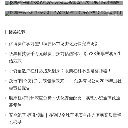
欧洲杯A组出线形式分析东道主德国占尽天时地利绝不会翻船
上一篇
欧洲杯买球推荐塞尔维亚vs英格兰，强弱分明会否爆出冷门
下一篇
相关推荐
亿博资产学习型组织要比市场变化更快完成更新
致集科技获千万元融资，投前估值2亿：以Y3K美学重构AI生
活方式
小资金散户杠杆炒股想翻身？股票杠杆不是暴富神器！
践行“四个友好” 共筑健康未来 ——劲牌有限公司2025年度社
会责任报告
股票杠杆利弊深度分析：优化资金配比，实现小资金高效逆
袭复利
安全筑基 标准领航｜睿驰以全球车规安全能力夯实高质量增
长根基