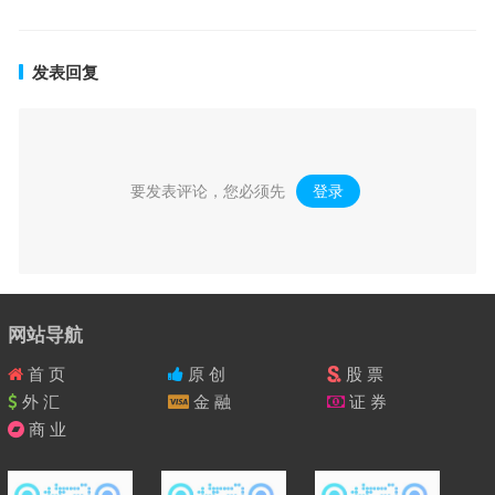
发表回复
要发表评论，您必须先
登录
。
网站导航
首 页
原 创
股 票
外 汇
金 融
证 券
商 业