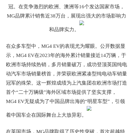
冠。在竞争激烈的欧洲、澳洲等16个发达国家市场，
MG品牌累计销售近38万台，展现出强大的市场影响力
和品牌实力。
在众多车型中，MG4 EV的表现尤为耀眼。公开数据显
示，MG4 EV在2023年的海外累计销量接近14万辆，于
欧洲市场持续热销，多月销量破万，成功登顶英国纯电
动汽车市场销量榜首，并荣获欧洲紧凑型纯电动车销量
冠军的殊荣。这一辉煌成绩为上汽集团在欧洲市场打造
首个“二十万辆级”海外区域市场提供了坚实支撑，
MG4 EV无疑成为了中国品牌出海的“明星车型”，引领
着中国车企在国际舞台上大放异彩。
在英国市场，MG品牌取得了历史性突破，首次超越特