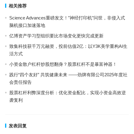
相关推荐
Science Advances重磅发文！”神经打印机”问世，非侵入式
脑机接口加速落地
亿博资产学习型组织要比市场变化更快完成更新
致集科技获千万元融资，投前估值2亿：以Y3K美学重构AI生
活方式
小资金散户杠杆炒股想翻身？股票杠杆不是暴富神器！
践行“四个友好” 共筑健康未来 ——劲牌有限公司2025年度社
会责任报告
股票杠杆利弊深度分析：优化资金配比，实现小资金高效逆
袭复利
发表回复