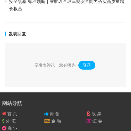
安全筑基 标准领航｜睿驰以全球车规安全能力夯实高质量增
长根基
发表回复
要发表评论，您必须先
登录
。
网站导航
首 页
原 创
股 票
外 汇
金 融
证 券
商 业