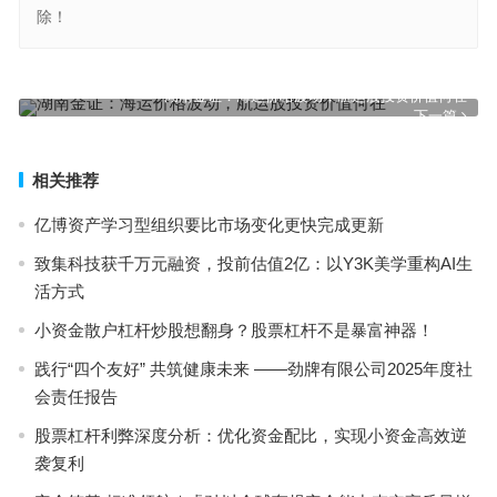
除！
氮化镓龙头英诺赛科重塑全球功率半导体竞争格局
上一篇
湖南金证：海运价格波动，航运股投资价值何在
下一篇
相关推荐
亿博资产学习型组织要比市场变化更快完成更新
致集科技获千万元融资，投前估值2亿：以Y3K美学重构AI生
活方式
小资金散户杠杆炒股想翻身？股票杠杆不是暴富神器！
践行“四个友好” 共筑健康未来 ——劲牌有限公司2025年度社
会责任报告
股票杠杆利弊深度分析：优化资金配比，实现小资金高效逆
袭复利