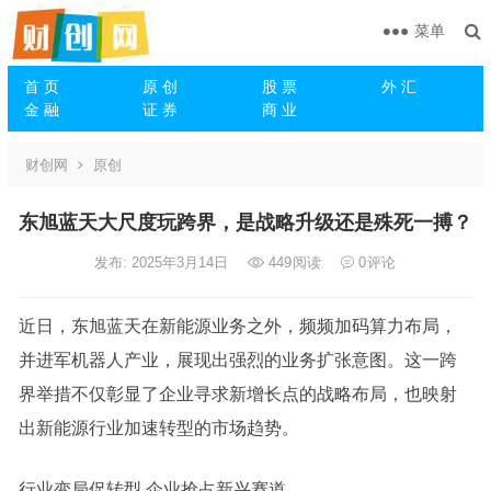
菜单
首 页
原 创
股 票
外 汇
金 融
证 券
商 业
财创网
原创
东旭蓝天大尺度玩跨界，是战略升级还是殊死一搏？
发布: 2025年3月14日
449
阅读
0
评论
近日，东旭蓝天在新能源业务之外，频频加码算力布局，
并进军机器人产业，展现出强烈的业务扩张意图。这一跨
界举措不仅彰显了企业寻求新增长点的战略布局，也映射
出新能源行业加速转型的市场趋势。
行业变局促转型 企业抢占新兴赛道