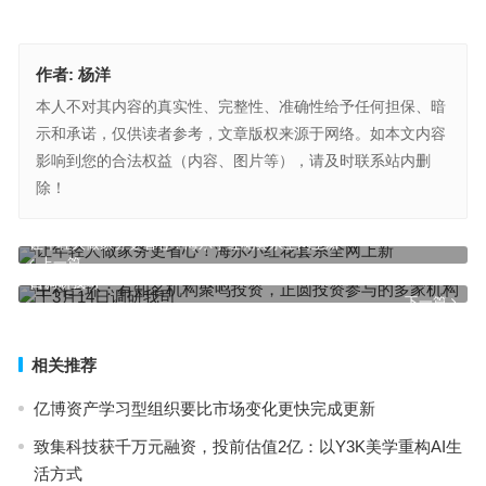
作者:
杨洋
本人不对其内容的真实性、完整性、准确性给予任何担保、暗
示和承诺，仅供读者参考，文章版权来源于网络。如本文内容
影响到您的合法权益（内容、图片等），请及时联系站内删
除！
让年轻人做家务更省心！海尔小红花套系全网上新
上一篇
中科三环：有知名机构聚鸣投资，正圆投资参与的多家机构于3月14
日调研我司
下一篇
相关推荐
亿博资产学习型组织要比市场变化更快完成更新
致集科技获千万元融资，投前估值2亿：以Y3K美学重构AI生
活方式