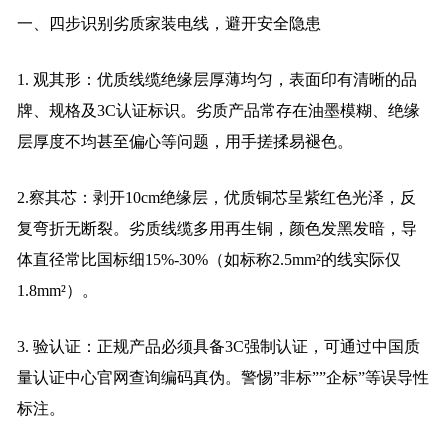
一、四步识别劣质家装电线，避开安全隐患
1. 观其形：优质线缆绝缘层厚薄均匀，表面印有清晰的品
牌、规格及3C认证标识。劣质产品常存在油墨模糊、绝缘
层厚度不均甚至偏心等问题，用手搓揉易褪色。
2.察其芯：剥开10cm绝缘层，优质铜芯呈紫红色光泽，反
复弯折无断裂。劣质线缆多用再生铜，颜色发黑发暗，导
体直径常比国标细15%-30%（如标称2.5mm²的线实际仅
1.8mm²）。
3. 验认证：正规产品必须具备3C强制认证，可通过中国质
量认证中心官网查询编码真伪。警惕”非标””企标”等误导性
标注。