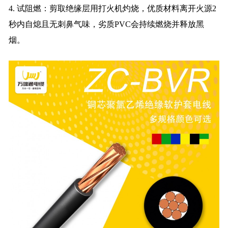
4. 试阻燃：剪取绝缘层用打火机灼烧，优质材料离开火源2
秒内自熄且无刺鼻气味，劣质PVC会持续燃烧并释放黑
烟。