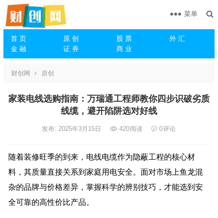
菜单
首 页
原 创
股 票
外 汇
金 融
证 券
商 业
财创网
原创
家装电线选购指南：万瑞通工程师教你四步识破劣质
线缆，避开陷阱选对好线
发布: 2025年3月15日
420
阅读
0
评论
随着装修旺季的到来，电线电缆作为隐蔽工程的核心材
料，其质量直接关系到家庭用电安全。面对市场上鱼龙混
杂的品牌与价格差异，掌握科学的辨别技巧，才能选到安
全可靠的高性价比产品。