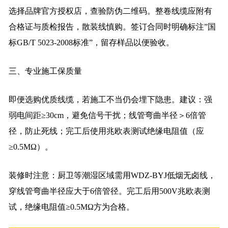
选择品牌官方授权店，查验防伪二维码。整卷线缆应附有
合格证与质检报告，散装线慎购。签订合同时明确标注”国
标GB/T 5023-2008标准”，留存样品以便验收。
三、专业施工保质量
即便选购优质线缆，若施工不当仍会埋下隐患。建议：强
弱电间距≥30cm，避免信号干扰；线管弯曲半径＞6倍管
径，防止死线；完工后使用兆欧表测试绝缘电阻值（应
≥0.5MΩ）。
装修时注意：厨卫等潮湿区域需用WDZ-BYJ低烟无卤线，
穿线管弯曲半径应大于6倍管径。完工后用500V兆欧表测
试，绝缘电阻值≥0.5MΩ方为合格。