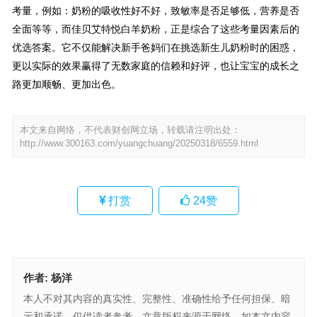
考量，例如：奶粉的吸收性好不好，致敏率是否足够低，营养是否
全面等等，而佳贝艾特悦白羊奶粉，正是综合了这些考量因素后的
优选答案。它不仅能解决新手爸妈们在挑选新生儿奶粉时的困惑，
更以实际的效果赢得了无数家庭的信赖和好评，也让宝宝的成长之
路更加顺畅、更加出色。
本文来自网络，不代表财创网立场，转载请注明出处：
http://www.300163.com/yuangchuang/20250318/6559.html
打赏
24
赞
作者:
杨洋
本人不对其内容的真实性、完整性、准确性给予任何担保、暗
示和承诺，仅供读者参考，文章版权来源于网络。如本文内容