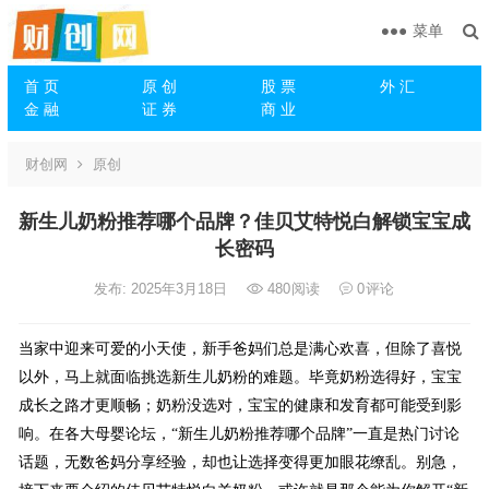
菜单
首 页
原 创
股 票
外 汇
金 融
证 券
商 业
财创网
原创
新生儿奶粉推荐哪个品牌？佳贝艾特悦白解锁宝宝成
长密码
发布: 2025年3月18日
480
阅读
0
评论
当家中迎来可爱的小天使，新手爸妈们总是满心欢喜，但除了喜悦
以外，马上就面临挑选新生儿奶粉的难题。毕竟奶粉选得好，宝宝
成长之路才更顺畅；奶粉没选对，宝宝的健康和发育都可能受到影
响。在各大母婴论坛，“新生儿奶粉推荐哪个品牌”一直是热门讨论
话题，无数爸妈分享经验，却也让选择变得更加眼花缭乱。别急，