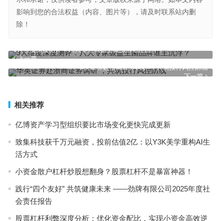
影响到您的合法权益（内容、图片等），请及时联系站内删
除！
9大维度深度测评：八大专家级益生菌品牌谁主沉浮？
上一篇
华英证券赴浙商证券调研 ，共筑投行风控防线
下一篇
相关推荐
亿博资产学习型组织要比市场变化更快完成更新
致集科技获千万元融资，投前估值2亿：以Y3K美学重构AI生
活方式
小资金散户杠杆炒股想翻身？股票杠杆不是暴富神器！
践行“四个友好” 共筑健康未来 ——劲牌有限公司2025年度社
会责任报告
股票杠杆利弊深度分析：优化资金配比，实现小资金高效逆