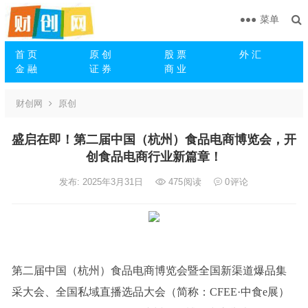
菜单
首 页
原 创
股 票
外 汇
金 融
证 券
商 业
财创网
原创
盛启在即！第二届中国（杭州）食品电商博览会，开
创食品电商行业新篇章！
发布: 2025年3月31日
475
阅读
0
评论
第二届中国（杭州）食品电商博览会暨全国新渠道爆品集
采大会、全国私域直播选品大会（简称：CFEE·中食e展）