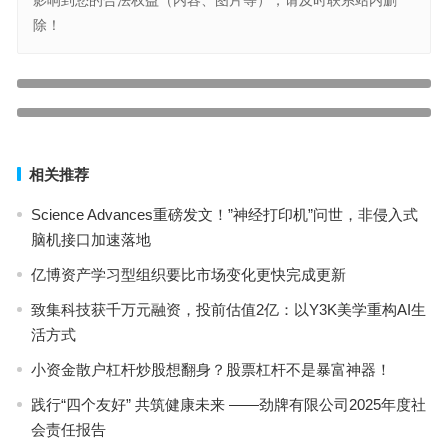
影响到您的合法权益（内容、图片等），请及时联系站内删
除！
中英人寿“舌尖上的消保”荣获“2025金融消保与服务创新优秀案例”
上一篇
2025 ALE 车灯展：华为智能车灯点亮用户智能新体验
下一篇
相关推荐
Science Advances重磅发文！”神经打印机”问世，非侵入式
脑机接口加速落地
亿博资产学习型组织要比市场变化更快完成更新
致集科技获千万元融资，投前估值2亿：以Y3K美学重构AI生
活方式
小资金散户杠杆炒股想翻身？股票杠杆不是暴富神器！
践行“四个友好” 共筑健康未来 ——劲牌有限公司2025年度社
会责任报告