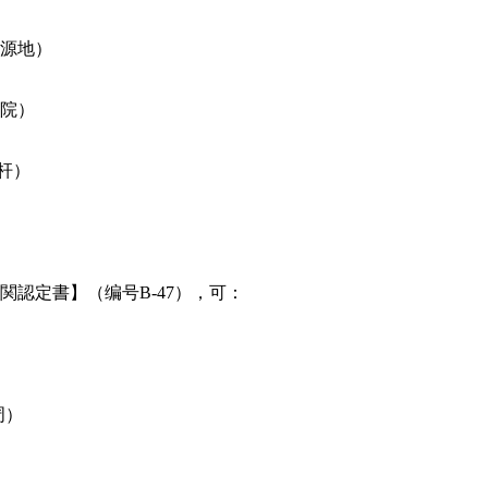
源地）
院）
杆）
認定書】（编号B-47），可：
周）