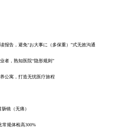
读报告，避免“お大事に（多保重）”式无效沟通
业者，熟知医院“隐形规则”
养公寓，打造无忧医疗旅程
、胃肠镜（无痛）
常规体检高300%