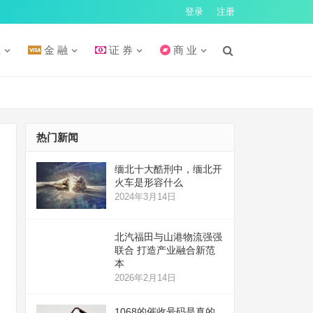
登录
注册
汇
金 融
证 券
商 业
热门新闻
缅北十大酷刑中，缅北开
火车是形容什么
2024年3月14日
北汽福田与山港物流强强
联合 打造产业融合新范
本
2026年2月14日
1068的催收号码是真的