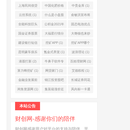
上海民间借贷
中国化肥价格
中贵金库
(1)
公司
(1)
网
(1)
云控系统
(1)
什么是小盘股
俞敏洪宣布将
(2)
退休
(1)
全能科技巨头
公积金2021年
固态电池优点
(1)
起不允许提取
(1)
国金证券股票
大福星行情分
大馋猫也来炒
(1)
(2)
析系统
(1)
股票
(1)
建设银行短信
挖矿APP
(1)
挖矿APP哪个
服务费
(1)
靠谱
(1)
昆明豪车俱乐
氪金式养宠
(1)
波浪理论
(1)
部
(1)
港股打新
(2)
牛鼻子软件专
百姓理财网
(1)
业版
(1)
算力蜂挖矿
(1)
网贷家门
(1)
艾德权程
(1)
金融业发展前
锦江投资股吧
长城证券同花
景
(1)
(1)
顺
(1)
闲鱼资源网
(1)
集装箱涨价近
风向标一卡通
10倍
(1)
(1)
本站公告
财创网-感谢你们的陪伴
财创网感谢用户对平台的支持与陪伴、平