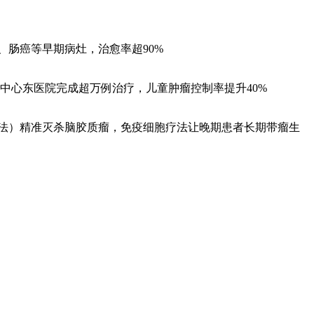
癌、肠癌等早期病灶，治愈率超90%
中心东医院完成超万例治疗，儿童肿瘤控制率提升40%
疗法）精准灭杀脑胶质瘤，免疫细胞疗法让晚期患者长期带瘤生