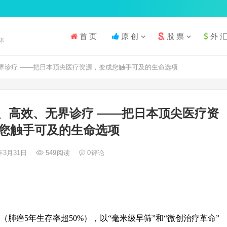
首 页
原 创
股 票
外 
体
界诊疗 ——把日本顶尖医疗资源，变成您触手可及的生命选项
、高效、无界诊疗 ——把日本顶尖医疗资
您触手可及的生命选项
5年3月31日
549
阅读
0
评论
肺癌5年生存率超50%），以“毫米级早筛”和“微创治疗革命”