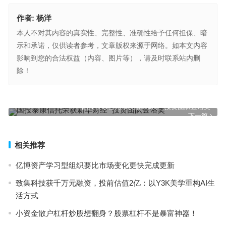
作者:
杨洋
本人不对其内容的真实性、完整性、准确性给予任何担保、暗
示和承诺，仅供读者参考，文章版权来源于网络。如本文内容
影响到您的合法权益（内容、图片等），请及时联系站内删
除！
中国人寿全集团保险资金支持民营和小微企业存量投资规模超2400亿
元
上一篇
国投泰康信托荣获新华财经 “投资团队金谘奖”
下一篇
相关推荐
亿博资产学习型组织要比市场变化更快完成更新
致集科技获千万元融资，投前估值2亿：以Y3K美学重构AI生
活方式
小资金散户杠杆炒股想翻身？股票杠杆不是暴富神器！