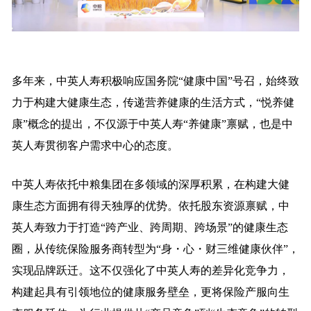
多年来，中英人寿积极响应国务院“健康中国”号召，始终致
力于构建大健康生态，传递营养健康的生活方式，“悦养健
康”概念的提出，不仅源于中英人寿“养健康”禀赋，也是中
英人寿贯彻客户需求中心的态度。
中英人寿依托中粮集团在多领域的深厚积累，在构建大健
康生态方面拥有得天独厚的优势。依托股东资源禀赋，中
英人寿致力于打造“跨产业、跨周期、跨场景”的健康生态
圈，从传统保险服务商转型为“身・心・财三维健康伙伴”，
实现品牌跃迁。这不仅强化了中英人寿的差异化竞争力，
构建起具有引领地位的健康服务壁垒，更将保险产服向生