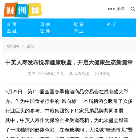
菜单
首 页
原 创
股 票
外 汇
金 融
证 券
商 业
财创网
原创
中英人寿发布悦养健康联盟，开启大健康生态新篇章
发布: 2025年4月2日
475
阅读
0
评论
3月25日，第112届全国春季糖酒商品交易会在成都盛大举
办。作为中国食品行业的“风向标”，本届糖酒会吸引了众多
行业巨头的参与。中粮集团旗下11家兄弟品牌共同参展，
其中，中英人寿作为保险企业受邀亮相，为此次盛会增添
了一抹独特的健康色彩。在春糖期间，大悦城“糖酒市儿”暨