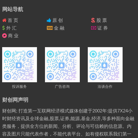
网站导航
首 页
原 创
股 票
外 汇
金 融
证 券
商 业
投诉服务
广告咨询
洽谈合作
财创网声明
财创网; 打造第一互联网经济模式媒体创建于2002年:提供7X24小
时财经资讯及全球金融,股票,证券,能源,基金,经济,等多种面向金融
类服务，提供全方位的新闻、分析、评论与可信赖的信息源。内
容及图片只能代表作者，不能代表平台、如有侵权联系我们第一