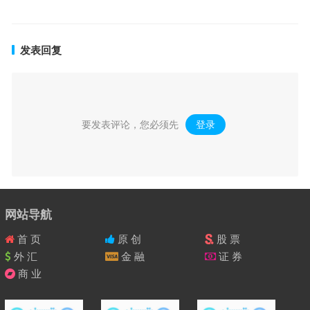
发表回复
要发表评论，您必须先
登录
。
网站导航
首 页
原 创
股 票
外 汇
金 融
证 券
商 业