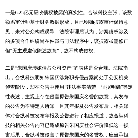
一是6.25亿元应收债权披露的真实性。合纵科技主张，该数
额系审计师基于财务数据形成，且已明确披露审计保留意
见，未对公众构成误导；法院审理后认为，涉案债权涉及
的多项合作纠纷尚在仲裁与司法程序中，该披露虽需修正
但“无主观虚假陈述故意”，故不构成侵权。
二是“朱国庆涉嫌侵占公司资产”的表述是否合规。法院指
出，合纵科技明知朱国庆涉嫌职务侵占案尚处于公安机关
侦查阶段，却在公告中使用“违法事实清楚、证据明确”等定
性表述，主观上存在侵害原告朱国庆名誉的故意，其发布
的公告为不特定人所知，且其年报及公告发布后，相关媒
体对合纵科技发布年报及公告进行了相应报道，故合纵科
技的相关公告内容已造成原告朱国庆社会评价降低这一损
害后果，合纵科技侵害了原告朱国庆的名誉权，应
当承担