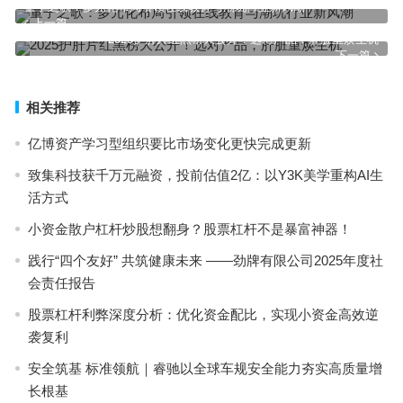
量子之歌：多元化布局引领在线教育与潮玩行业新风潮
上一篇
2025护肝片红黑榜大公开！选对产品，肝脏重焕生机
下一篇
相关推荐
亿博资产学习型组织要比市场变化更快完成更新
致集科技获千万元融资，投前估值2亿：以Y3K美学重构AI生
活方式
小资金散户杠杆炒股想翻身？股票杠杆不是暴富神器！
践行“四个友好” 共筑健康未来 ——劲牌有限公司2025年度社
会责任报告
股票杠杆利弊深度分析：优化资金配比，实现小资金高效逆
袭复利
安全筑基 标准领航｜睿驰以全球车规安全能力夯实高质量增
长根基