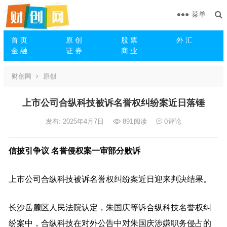
菜单
首 页
原 创
股 票
外 汇
金 融
证 券
商 业
财创网
原创
上市公司合纵科技被诉名誉权纠纷案近日落锤
发布: 2025年4月7日
891
阅读
0
评论
信披引争议 名誉侵权案一审部分败诉
上市公司合纵科技被诉名誉权纠纷案近日迎来判决结果。
长沙岳麓区人民法院认定，朱国庆等诉合纵科技名誉权纠
纷案中，合纵科技在对外公告中对朱国庆涉嫌职务侵占的