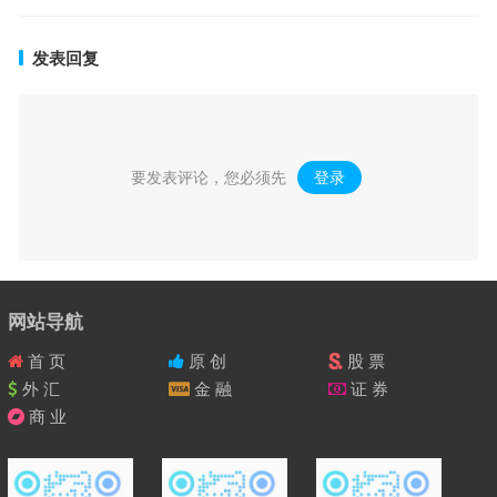
发表回复
要发表评论，您必须先
登录
。
网站导航
首 页
原 创
股 票
外 汇
金 融
证 券
商 业