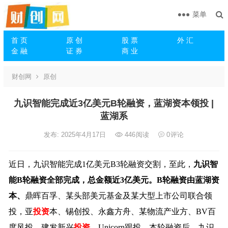
菜单
首 页
原 创
股 票
外 汇
金 融
证 券
商 业
财创网
原创
九识智能完成近3亿美元B轮融资，蓝湖资本领投 |
蓝湖系
发布: 2025年4月17日
446
阅读
0
评论
近日，九识智能完成1亿美元B3轮融资交割，至此，
九识智
能B轮融资全部完成，总金额近3亿美元。B轮融资由蓝湖资
本
、
鼎晖百孚、某头部美元基金及某大型上市公司联合领
投，亚
投资
本、锡创投、永鑫方舟、某物流产业方、BV百
度风投、建发新兴
投资
、Unicorn跟投。本轮融资后，九识