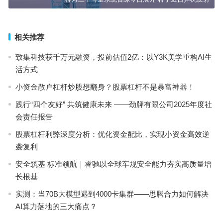
相关推荐
致集科技获千万元融资，投前估值2亿：以Y3K美学重构AI生
活方式
小资金散户杠杆炒股想翻身？股票杠杆不是暴富神器！
践行“四个友好” 共筑健康未来 ——劲牌有限公司2025年度社
会责任报告
股票杠杆利弊深度分析：优化资金配比，实现小资金高效逆
袭复利
安全筑基 标准领航｜睿驰以全球车规安全能力夯实高质量增
长根基
实测：当70B大模型遇到4000卡集群——思腾合力如何解决
AI算力落地的三大痛点？