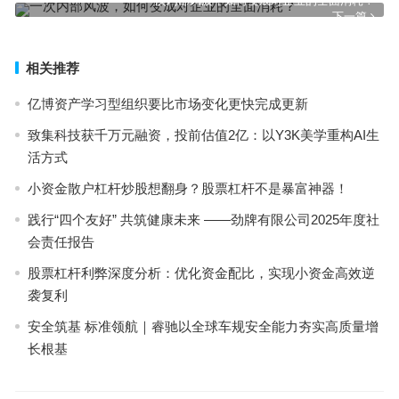
一次内部风波，如何变成对企业的全面消耗？
下一篇
相关推荐
亿博资产学习型组织要比市场变化更快完成更新
致集科技获千万元融资，投前估值2亿：以Y3K美学重构AI生
活方式
小资金散户杠杆炒股想翻身？股票杠杆不是暴富神器！
践行“四个友好” 共筑健康未来 ——劲牌有限公司2025年度社
会责任报告
股票杠杆利弊深度分析：优化资金配比，实现小资金高效逆
袭复利
安全筑基 标准领航｜睿驰以全球车规安全能力夯实高质量增
长根基