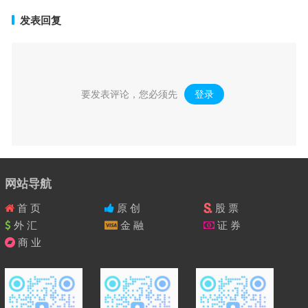
发表回复
要发表评论，您必须先
登录
。
网站导航
首 页
原 创
股 票
外 汇
金 融
证 券
商 业