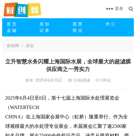
菜单
首 页
原 创
股 票
外 汇
金 融
证 券
商 业
财创网
原创
立升智慧水务闪耀上海国际水展，全球最大的超滤膜
供应商之一秀实力
发布: 2025年6月15日
1146
阅读
0
评论
2025年6月4日至6日，第十七届上海国际水处理展览会
（WATERTECH
CHINA）在上海国家会展中心（虹桥）隆重举行。作为全
球规模最大的水处理专业展会，本届展会汇聚了逾2500家
知名品牌，展出75000余件前沿产品，涵盖从膜原材料、膜