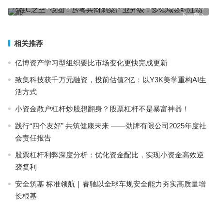
“维C之王” 破圈！黔粤共商刺梨产业升级，多领域签约注动能
下一篇
相关推荐
亿博资产学习型组织要比市场变化更快完成更新
致集科技获千万元融资，投前估值2亿：以Y3K美学重构AI生
活方式
小资金散户杠杆炒股想翻身？股票杠杆不是暴富神器！
践行“四个友好” 共筑健康未来 ——劲牌有限公司2025年度社
会责任报告
股票杠杆利弊深度分析：优化资金配比，实现小资金高效逆
袭复利
安全筑基 标准领航｜睿驰以全球车规安全能力夯实高质量增
长根基