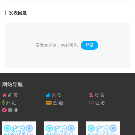
发表回复
要发表评论，您必须先
登录
。
网站导航
首 页
原 创
股 票
外 汇
金 融
证 券
商 业