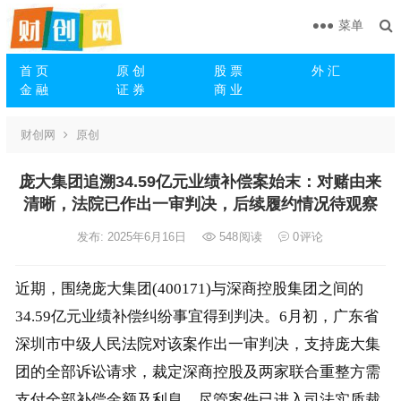
菜单
首 页
原 创
股 票
外 汇
金 融
证 券
商 业
财创网
原创
庞大集团追溯34.59亿元业绩补偿案始末：对赌由来
清晰，法院已作出一审判决，后续履约情况待观察
发布: 2025年6月16日
548
阅读
0
评论
近期，围绕庞大集团(400171)与深商控股集团之间的
34.59亿元业绩补偿纠纷事宜得到判决。6月初，广东省
深圳市中级人民法院对该案作出一审判决，支持庞大集
团的全部诉讼请求，裁定深商控股及两家联合重整方需
支付全部补偿金额及利息。尽管案件已进入司法实质裁