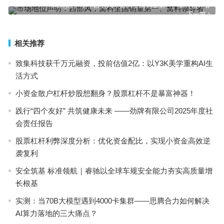
上一篇
市场地位声明：西部风，窝料全国销量第一、窝料领导者
下一篇
相关推荐
致集科技获千万元融资，投前估值2亿：以Y3K美学重构AI生
活方式
小资金散户杠杆炒股想翻身？股票杠杆不是暴富神器！
践行“四个友好” 共筑健康未来 ——劲牌有限公司2025年度社
会责任报告
股票杠杆利弊深度分析：优化资金配比，实现小资金高效逆
袭复利
安全筑基 标准领航｜睿驰以全球车规安全能力夯实高质量增
长根基
实测：当70B大模型遇到4000卡集群——思腾合力如何解决
AI算力落地的三大痛点？