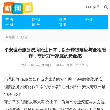
菜单
首 页
原 创
股 票
外 汇
金 融
证 券
商 业
财创网
原创
平安理赔服务浸润民生日常，以分钟级响应与全程陪
伴，守护万千家庭的安全感
发布: 2025年6月18日
633
阅读
0
评论
当风险降临,保险如何成为家庭的安全网?当疾病突袭,平安
理赔服务如何化作生命的守护者?近日,烟台平安人寿以一场
“满分陪伴
守护平安”理赔故事大赛,交出了一份兼具专业深度与人文温
度的答卷。这场历时一个月,吸引1310名保险代理人参与的