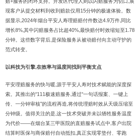
赔+服务的闭环支持。开发区代理人则以闪赔服务为切口,展
现客户从提交材料到收到赔款仅用15分钟的极速体验。数
据显示,2024年烟台平安人寿理赔赔付件数达4.9万件,同比
增长8%,其中闪赔服务占比超40%,最快赔付时效缩短至1.78
分钟。这些数字背后,是保险服务从被动赔付向主动守护的
范式转变。
以科技为引擎,在效率与温度间找到平衡支点
平安理赔服务的快与暖,源于平安人寿对技术赋能的深度探
索。其推出的“111极速赔服务,通过“一句话报案、一键上
传、一分钟审核”的流程再造,将传统理赔时效从天级压缩至
分钟级。值得关注的是,这一技术突破并未以牺牲服务温度
为代价——在烟台某三甲医院的直赔服务试点中,客户出院
结算时医保与商保赔付自动抵扣,真正实现零垫付、零跑