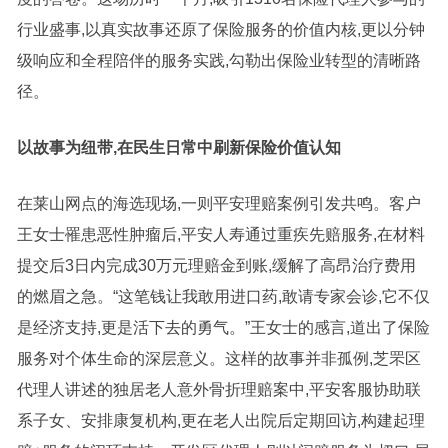
行业盛事,以真实故事还原了保险服务的价值内核,更以分钟
级响应和全程陪伴的服务实践,勾勒出保险业转型的清晰路
径。
以故事为纽带,在民生日常中刷新保险价值认知
在莱山网点的海选现场,一则平安理赔案例引发共鸣。客户
王女士罹患恶性肿瘤后,平安人寿通过重疾先赔服务,在材料
提交后3日内完成30万元理赔金到账,缓解了高昂治疗费用
的燃眉之急。“这笔钱让我敢用进口药,敢请专家会诊,它不仅
是经济支持,更是活下去的勇气。”王女士的感言,道出了保险
服务对个体生命的深层意义。这样的故事并非孤例,芝罘区
代理人讲述的独居老人意外骨折理赔案中,平安客服协助联
系子女、安排康复机构,更在老人出院后定期回访,构建起理