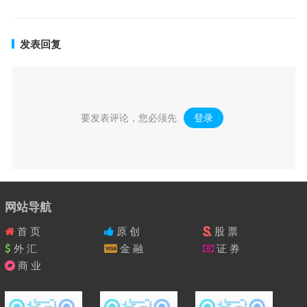
发表回复
要发表评论，您必须先
登录
。
网站导航
首 页
原 创
股 票
外 汇
金 融
证 券
商 业