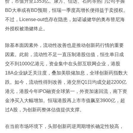
价，市值升至1353亿。康方、信达、石药等热门公司手握
BD大单或有BD预期，恒瑞一季度高增长便得益于卖授权。
不过，License-out也存在隐患，如诺诚健华的奥布替尼海
外授权被渤健终止。
除基本面因素外，流动性改善也是推动创新药行情的重要
因素。此前，流动性不足一直压制港股估值，恒生单日成
交不到1000亿港元，资金集中在头部互联网企业，港股
18A企业缺乏关注度，叠加美联储加息，全球创新药指数大
跌。如今，流动性得到改善，港交所Q1日均成交超2200亿
港元，港股今年IPO融资全球第一，外资加速回流，南下资
金净买入大幅增加。恒瑞港股再上市市值飙至3900亿，超
过A股，为创新药整体估值提供支撑。
在当前市场环境下，头部创新药逆周期增长确定性较高，