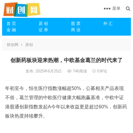
菜单
首 页
原 创
股 票
外 汇
金 融
证 券
商 业
财创网
原创
创新药板块迎来热潮，中欧基金葛兰的时代来了
发布: 2025年6月25日
746
阅读
0
评论
年初至今，恒生医疗指数涨幅超50%，公募相关产品表现
不俗，葛兰管理的中欧医疗健康大幅跑赢基准，中欧中证
港股通创新指数发起A今年以来收益更是超过60%，创新药
板块热度持续攀升。