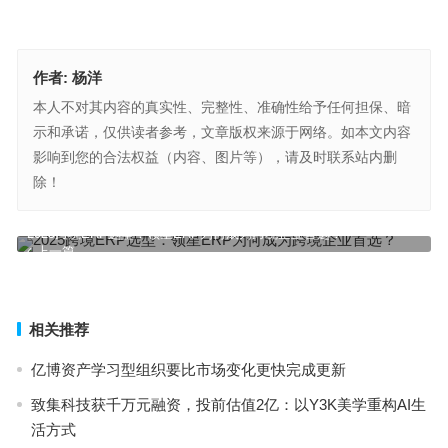
作者:
杨洋
本人不对其内容的真实性、完整性、准确性给予任何担保、暗
示和承诺，仅供读者参考，文章版权来源于网络。如本文内容
影响到您的合法权益（内容、图片等），请及时联系站内删
除！
2025跨境ERP选型：领星ERP为何成为跨境企业首选？
上一篇
富邦华一银行践行ESG:爱心助学筑梦未来,赋能社会可持续发展
下一篇
相关推荐
亿博资产学习型组织要比市场变化更快完成更新
致集科技获千万元融资，投前估值2亿：以Y3K美学重构AI生
活方式