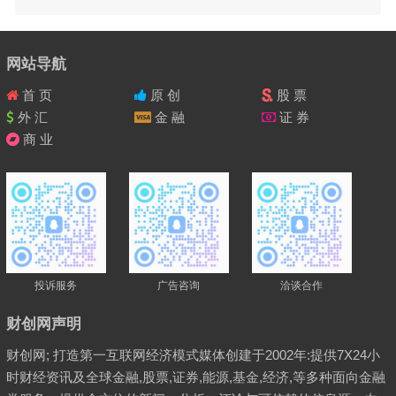
网站导航
首 页
原 创
股 票
外 汇
金 融
证 券
商 业
投诉服务
广告咨询
洽谈合作
财创网声明
财创网; 打造第一互联网经济模式媒体创建于2002年:提供7X24小
时财经资讯及全球金融,股票,证券,能源,基金,经济,等多种面向金融