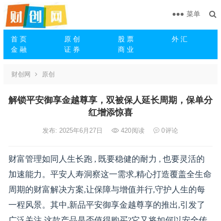
菜单
首 页
原 创
股 票
外 汇
金 融
证 券
商 业
财创网
原创
解锁平安御享金越尊享，双被保人延长周期，保单分
红增添惊喜
发布: 2025年6月27日
420
阅读
0
评论
财富管理如同人生长跑 , 既要稳健的耐力 , 也要灵活的
加速能力。平安人寿洞察这一需求,精心打造覆盖全生命
周期的财富解决方案,让保障与增值并行,守护人生的每
一程风景。其中,新品平安御享金越尊享的推出,引发了
广泛关注,这款产品是否值得购买?它又将如何以安全传