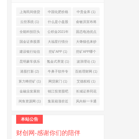
上海民间借贷
中国化肥价格
中贵金库
(1)
公司
(1)
网
(1)
云控系统
(1)
什么是小盘股
俞敏洪宣布将
(2)
退休
(1)
全能科技巨头
公积金2021年
固态电池优点
(1)
起不允许提取
(1)
国金证券股票
大福星行情分
大馋猫也来炒
(1)
(2)
析系统
(1)
股票
(1)
建设银行短信
挖矿APP
(1)
挖矿APP哪个
服务费
(1)
靠谱
(1)
昆明豪车俱乐
氪金式养宠
(1)
波浪理论
(1)
部
(1)
港股打新
(2)
牛鼻子软件专
百姓理财网
(1)
业版
(1)
算力蜂挖矿
(1)
网贷家门
(1)
艾德权程
(1)
金融业发展前
锦江投资股吧
长城证券同花
景
(1)
(1)
顺
(1)
闲鱼资源网
(1)
集装箱涨价近
风向标一卡通
10倍
(1)
(1)
本站公告
财创网-感谢你们的陪伴