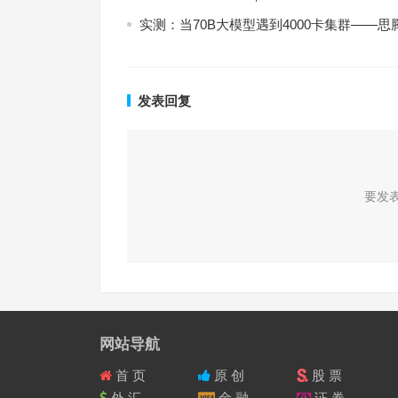
实测：当70B大模型遇到4000卡集群——
发表回复
要发
网站导航
首 页
原 创
股 票
外 汇
金 融
证 券