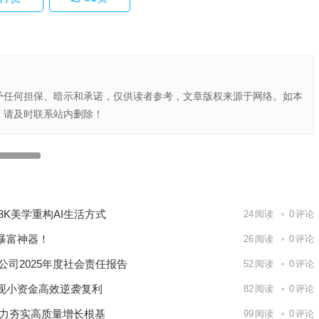
予任何担保、暗示和承诺，仅供读者参考，文章版权来源于网络。如本
，请及时联系站内删除！
您选对奶
机械重工：万里汇风控如何守护大额订单回款？
下一篇
K美学重构AI生活方式
24
阅读
0
评论
暴富神器！
26
阅读
0
评论
公司2025年度社会责任报告
52
阅读
0
评论
现小资金高效逆袭复利
82
阅读
0
评论
能力夯实高质量增长根基
99
阅读
0
评论