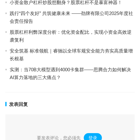
小资金散户杠杆炒股想翻身？股票杠杆不是暴富神器！
践行“四个友好” 共筑健康未来 ——劲牌有限公司2025年度社
会责任报告
股票杠杆利弊深度分析：优化资金配比，实现小资金高效逆
袭复利
安全筑基 标准领航｜睿驰以全球车规安全能力夯实高质量增
长根基
实测：当70B大模型遇到4000卡集群——思腾合力如何解决
AI算力落地的三大痛点？
发表回复
要发表评论，您必须先
登录
。