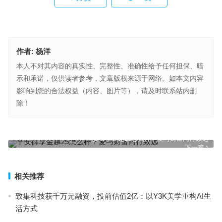
作者:
杨洋
本人不对其内容的真实性、完整性、准确性给予任何担保、暗
示和承诺，仅供读者参考，文章版权来源于网络。如本文内容
影响到您的合法权益（内容、图片等），请及时联系站内删
除！
私域温床滋生“神医”产业，监管重拳下危机四伏
上一篇
平安御享金越25怎么样？爱与财富同行致远
下一篇
相关推荐
致集科技获千万元融资，投前估值2亿：以Y3K美学重构AI生
活方式