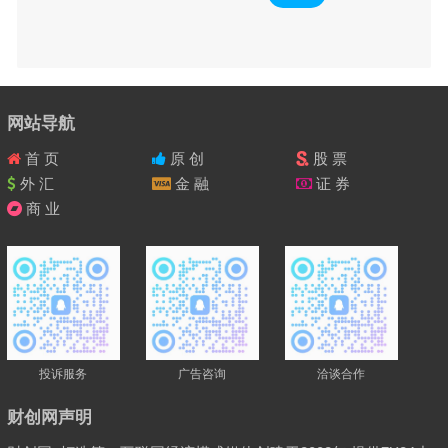
网站导航
首 页
原 创
股 票
外 汇
金 融
证 券
商 业
投诉服务
广告咨询
洽谈合作
财创网声明