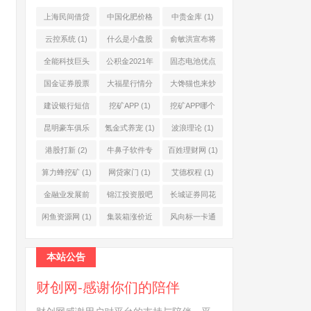
上海民间借贷
中国化肥价格
中贵金库
(1)
公司
(1)
网
(1)
云控系统
(1)
什么是小盘股
俞敏洪宣布将
(2)
退休
(1)
全能科技巨头
公积金2021年
固态电池优点
(1)
起不允许提取
(1)
国金证券股票
大福星行情分
大馋猫也来炒
(1)
(2)
析系统
(1)
股票
(1)
建设银行短信
挖矿APP
(1)
挖矿APP哪个
服务费
(1)
靠谱
(1)
昆明豪车俱乐
氪金式养宠
(1)
波浪理论
(1)
部
(1)
港股打新
(2)
牛鼻子软件专
百姓理财网
(1)
业版
(1)
算力蜂挖矿
(1)
网贷家门
(1)
艾德权程
(1)
金融业发展前
锦江投资股吧
长城证券同花
景
(1)
(1)
顺
(1)
闲鱼资源网
(1)
集装箱涨价近
风向标一卡通
10倍
(1)
(1)
本站公告
财创网-感谢你们的陪伴