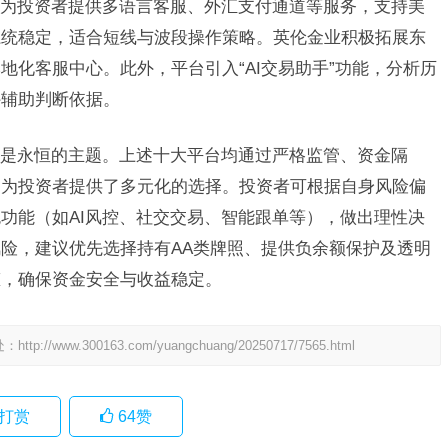
为投资者提供多语言客服、外汇支付通道等服务，支持美
系统稳定，适合短线与波段操作策略。英伦金业积极拓展东
地化客服中心。此外，平台引入“AI交易助手”功能，分析历
外辅助判断依据。
是永恒的主题。上述十大平台均通过严格监管、资金隔
，为投资者提供了多元化的选择。投资者可根据自身风险偏
功能（如AI风控、社交交易、智能跟单等），做出理性决
险，建议优先选择持有AA类牌照、提供负余额保护及透明
态，确保资金安全与收益稳定。
处：
http://www.300163.com/yuangchuang/20250717/7565.html
打赏
64
赞