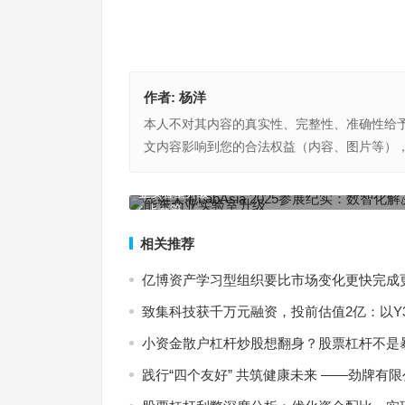
作者:
杨洋
本人不对其内容的真实性、完整性、准确性给
文内容影响到您的合法权益（内容、图片等）
三维天地LabAsia 2025参展纪实：数智化解决方
亚实验室升级
上一篇
相关推荐
亿博资产学习型组织要比市场变化更快完成
致集科技获千万元融资，投前估值2亿：以Y3
小资金散户杠杆炒股想翻身？股票杠杆不是
践行“四个友好” 共筑健康未来 ——劲牌有限