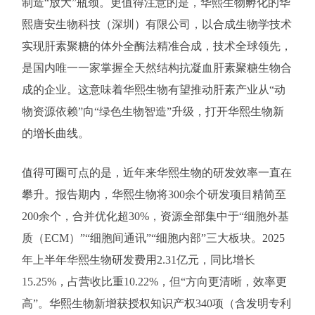
制造“放大”瓶颈。更值得注意的是，华熙生物孵化的华
熙唐安生物科技（深圳）有限公司，以合成生物学技术
实现肝素聚糖的体外全酶法精准合成，技术全球领先，
是国内唯一一家掌握全天然结构抗凝血肝素聚糖生物合
成的企业。这意味着华熙生物有望推动肝素产业从“动
物资源依赖”向“绿色生物智造”升级，打开华熙生物新
的增长曲线。
值得可圈可点的是，近年来华熙生物的研发效率一直在
攀升。报告期内，华熙生物将300余个研发项目精简至
200余个，合并优化超30%，资源全部集中于“细胞外基
质（ECM）”“细胞间通讯”“细胞内部”三大板块。2025
年上半年华熙生物研发费用2.31亿元，同比增长
15.25%，占营收比重10.22%，但“方向更清晰，效率更
高”。华熙生物新增获授权知识产权340项（含发明专利