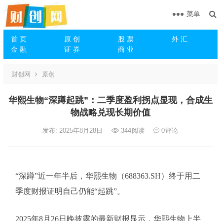
菜单
首 页
原 创
股 票
外 汇
金 融
证 券
商 业
财创网
原创
华熙生物“深蹲起跳”：二季度盈利拐点显现，合成生
物战略兑现长期价值
发布: 2025年8月28日
344
阅读
0
评论
“深蹲”近一年半后，华熙生物（688363.SH）终于用二
季度财报证明自己仍能“起跳”。
2025年8月26日晚披露的最新财报显示，华熙生物上半