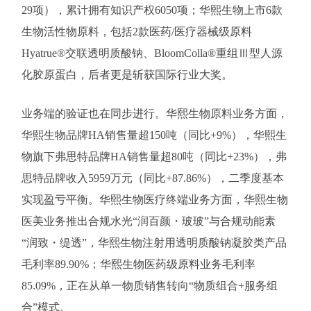
29项），累计拥有知识产权6050项；华熙生物上市6款
生物活性物原料，包括2款医药/医疗器械级原料
Hyatrue®交联透明质酸钠、BloomColla®重组Ⅲ型人源
化胶原蛋白，后者更是斩获国际行业大奖。
业务端的验证也在同步进行。华熙生物原料业务方面，
华熙生物品牌HA销售量超150吨（同比+9%），华熙生
物旗下弗思特品牌HA销售量超80吨（同比+23%），弗
思特品牌收入5959万元（同比+87.86%），二季度基本
实现盈亏平衡。华熙生物医疗终端业务方面，华熙生物
医美业务推出合规水光“润百颜・玻玻”与合规动能素
“润致・缇透”，华熙生物注射用透明质酸钠凝胶类产品
毛利率89.90%；华熙生物医药级原料业务毛利率
85.09%，正在从单一物质销售转向“物质组合+服务组
合”模式。