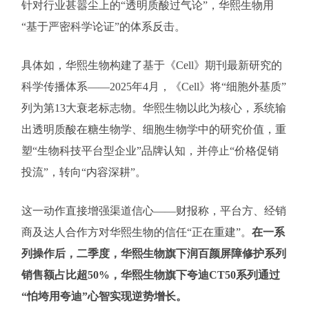
针对行业甚嚣尘上的“透明质酸过气论”，华熙生物用
“基于严密科学论证”的体系反击。
具体如，华熙生物构建了基于《Cell》期刊最新研究的
科学传播体系——2025年4月，《Cell》将“细胞外基质”
列为第13大衰老标志物。华熙生物以此为核心，系统输
出透明质酸在糖生物学、细胞生物学中的研究价值，重
塑“生物科技平台型企业”品牌认知，并停止“价格促销
投流”，转向“内容深耕”。
这一动作直接增强渠道信心——财报称，平台方、经销
商及达人合作方对华熙生物的信任“正在重建”。
在一系
列操作后，二季度，华熙生物旗下润百颜屏障修护系列
销售额占比超50%，华熙生物旗下夸迪CT50系列通过
“怕垮用夸迪”心智实现逆势增长。