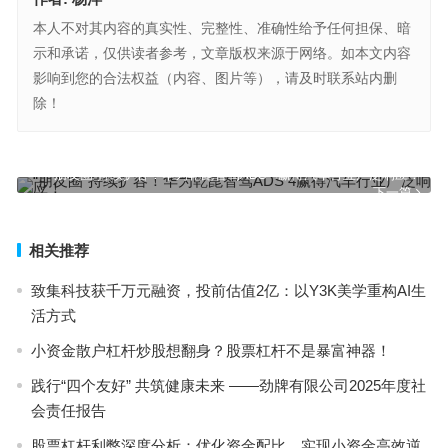
本人不对其内容的真实性、完整性、准确性给予任何担保、暗
示和承诺，仅供读者参考，文章版权来源于网络。如本文内容
影响到您的合法权益（内容、图片等），请及时联系站内删
除！
聚焦霍尼韦尔：美国 500 强的 “1+3+X” 智慧居家方案如何领跑？
上一篇
“朋友圈”持续扩容！华为乾崑智驾ADS 4赢得汽车行业广泛响应！
下一篇
相关推荐
致集科技获千万元融资，投前估值2亿：以Y3K美学重构AI生
活方式
小资金散户杠杆炒股想翻身？股票杠杆不是暴富神器！
践行“四个友好” 共筑健康未来 ——劲牌有限公司2025年度社
会责任报告
股票杠杆利弊深度分析：优化资金配比，实现小资金高效逆