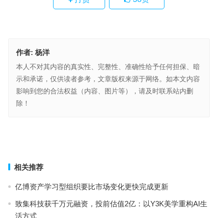
作者:
杨洋
本人不对其内容的真实性、完整性、准确性给予任何担保、暗
示和承诺，仅供读者参考，文章版权来源于网络。如本文内容
影响到您的合法权益（内容、图片等），请及时联系站内删
除！
神州租车入驻贵阳龙洞堡机场T3航站楼 国庆自驾游服务全面升级​
天境生物完成近6亿元融资，加速创新药商业化与全球化进程
上一篇
下一篇
相关推荐
亿博资产学习型组织要比市场变化更快完成更新
致集科技获千万元融资，投前估值2亿：以Y3K美学重构AI生
活方式