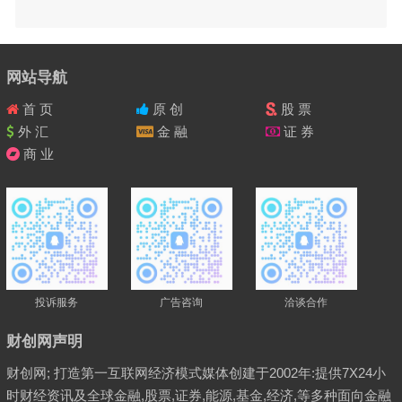
网站导航
首 页
原 创
股 票
外 汇
金 融
证 券
商 业
投诉服务
广告咨询
洽谈合作
财创网声明
财创网; 打造第一互联网经济模式媒体创建于2002年:提供7X24小
时财经资讯及全球金融,股票,证券,能源,基金,经济,等多种面向金融