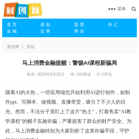
菜单
首 页
原 创
股 票
外 汇
金 融
证 券
商 业
财创网
原创
马上消费金融提醒：警惕AI课程新骗局
发布: 2025年9月30日
328
阅读
0
评论
随着AI的火热，一些应用端也开始利用AI进行创作，如制
作ppt、写脚本、做视频、直播带货，吸引了不少人的目
光。然而，不法分子竟盯上了这片“热土”，打着售卖“AI教
学课程”的幌子实施诈骗，严重损害了群众的财产安全。为
此，马上消费金融特别为大家剖析了这类诈骗手段，守护