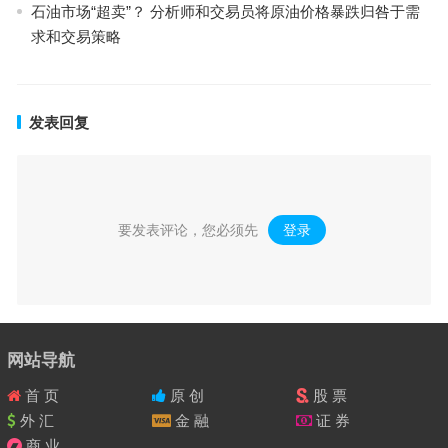
石油市场“超卖”？ 分析师和交易员将原油价格暴跌归咎于需
求和交易策略
发表回复
要发表评论，您必须先
登录
。
网站导航
首 页
原 创
股 票
外 汇
金 融
证 券
商 业