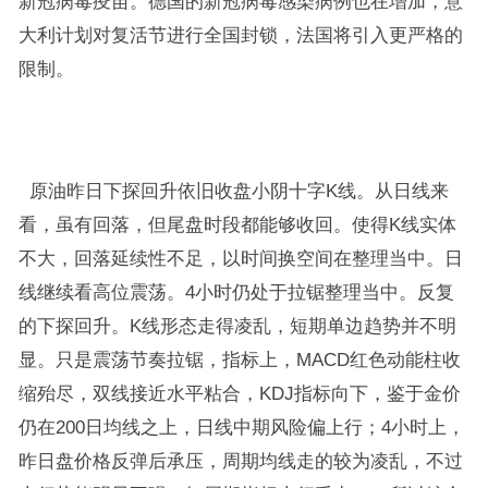
新冠病毒疫苗。德国的新冠病毒感染病例也在增加，意
大利计划对复活节进行全国封锁，法国将引入更严格的
限制。
原油昨日下探回升依旧收盘小阴十字K线。从日线来
看，虽有回落，但尾盘时段都能够收回。使得K线实体
不大，回落延续性不足，以时间换空间在整理当中。日
线继续看高位震荡。4小时仍处于拉锯整理当中。反复
的下探回升。K线形态走得凌乱，短期单边趋势并不明
显。只是震荡节奏拉锯，指标上，MACD红色动能柱收
缩殆尽，双线接近水平粘合，KDJ指标向下，鉴于金价
仍在200日均线之上，日线中期风险偏上行；4小时上，
昨日盘价格反弹后承压，周期均线走的较为凌乱，不过