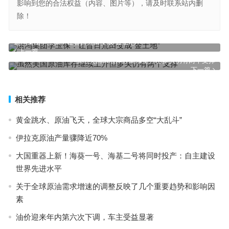
影响到您的合法权益（内容、图片等），请及时联系站内删
除！
运鸿集团李玉保：让昔日荒田变成“金土地”
上一篇
虽然美国原油库存继续上升但多头仍有两个支撑
下一篇
相关推荐
黄金跳水、原油飞天，全球大宗商品多空“大乱斗”
伊拉克原油产量骤降近70%
大国重器上新！海葵一号、海基二号将同时投产：自主建设
世界先进水平
关于全球原油需求增速的调整反映了几个重要趋势和影响因
素
油价迎来年内第六次下调，车主受益显著