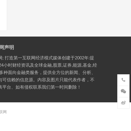
网声明
网; 打造第一互联网经济模式媒体创建于2002年:提
24小时财经资讯及全球金融,股票,证券,能源,基金,经
等多种面向金融类服务，提供全方位的新闻、分析、
与可信赖的信息源。内容及图片只能代表作者，不
表平台、如有侵权联系我们第一时间删除！
联网