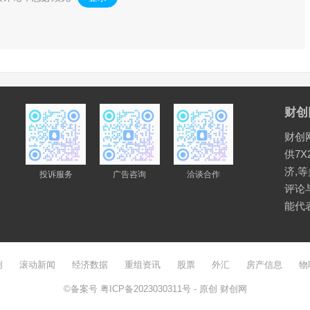
财创
财创
供7X
济,
投诉服务
广告咨询
洽谈合作
评论
能代
创
滚动新闻
经济数据
重组资讯
股票
外汇
房产信息
物
©备案号
粤ICP备2023030311号
- 原创
财创网