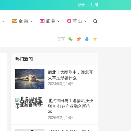
登录
注册
汇
金 融
证 券
商 业
热门新闻
缅北十大酷刑中，缅北开
火车是形容什么
2024年3月14日
北汽福田与山港物流强强
联合 打造产业融合新范
本
2026年2月14日