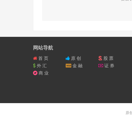
网站导航
首 页
原 创
股 票
外 汇
金 融
证 券
商 业
原