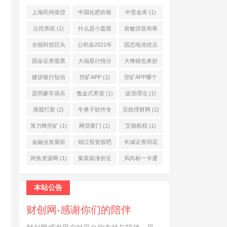
上海民间借贷
中国化肥价格
中贵金库
(1)
公司
(1)
网
(1)
云控系统
(1)
什么是小盘股
俞敏洪宣布将
(2)
退休
(1)
全能科技巨头
公积金2021年
固态电池优点
(1)
起不允许提取
(1)
国金证券股票
大福星行情分
大馋猫也来炒
(1)
(2)
析系统
(1)
股票
(1)
建设银行短信
挖矿APP
(1)
挖矿APP哪个
服务费
(1)
靠谱
(1)
昆明豪车俱乐
氪金式养宠
(1)
波浪理论
(1)
部
(1)
港股打新
(2)
牛鼻子软件专
百姓理财网
(1)
业版
(1)
算力蜂挖矿
(1)
网贷家门
(1)
艾德权程
(1)
金融业发展前
锦江投资股吧
长城证券同花
景
(1)
(1)
顺
(1)
闲鱼资源网
(1)
集装箱涨价近
风向标一卡通
10倍
(1)
(1)
本站公告
财创网-感谢你们的陪伴