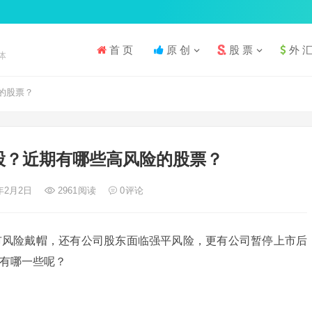
首 页
原 创
股 票
外 
体
的股票？
股？近期有哪些高风险的股票？
1年2月2日
2961
阅读
0
评论
市风险戴帽，还有公司股东面临强平风险，更有公司暂停上市后
有哪一些呢？