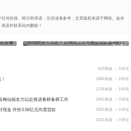
予任何担保、暗示和承诺，仅供读者参考，文章版权来源于网络。如本
，请及时联系站内删除！
些要求
好玩吧警方消息？ 好玩吧上市可能是团队虚构的！
下一篇
620
阅读
0
评论
航！
1690
阅读
0
评论
1378
阅读
0
评论
县梅仙镇全力以赴推进春耕备耕工作
2062
阅读
0
评论
金 作价3.58亿元尚需贷款
3002
阅读
0
评论
3331
阅读
0
评论