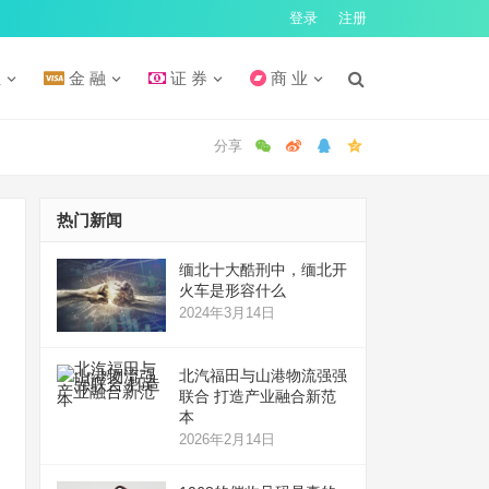
登录
注册
汇
金 融
证 券
商 业
热门新闻
缅北十大酷刑中，缅北开
火车是形容什么
2024年3月14日
北汽福田与山港物流强强
联合 打造产业融合新范
本
2026年2月14日