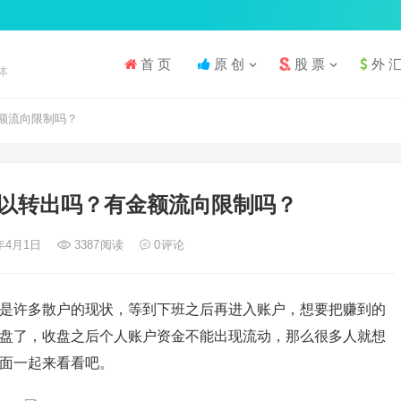
首 页
原 创
股 票
外 
体
额流向限制吗？
以转出吗？有金额流向限制吗？
1年4月1日
3387
阅读
0
评论
是许多散户的现状，等到下班之后再进入账户，想要把赚到的
盘了，收盘之后个人账户资金不能出现流动，那么很多人就想
面一起来看看吧。