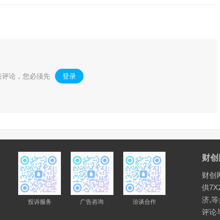
表评论，您必须先
登录
。
财创
财创
供7X
济,
投诉服务
广告咨询
洽谈合作
评论