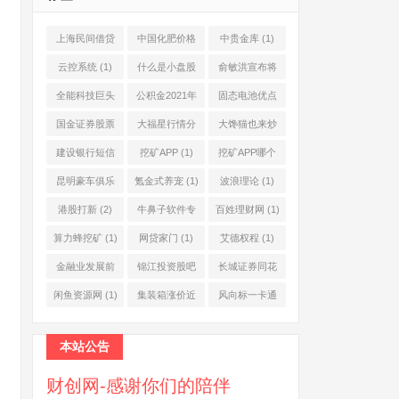
上海民间借贷
中国化肥价格
中贵金库
(1)
公司
(1)
网
(1)
云控系统
(1)
什么是小盘股
俞敏洪宣布将
(2)
退休
(1)
全能科技巨头
公积金2021年
固态电池优点
(1)
起不允许提取
(1)
国金证券股票
大福星行情分
大馋猫也来炒
(1)
(2)
析系统
(1)
股票
(1)
建设银行短信
挖矿APP
(1)
挖矿APP哪个
服务费
(1)
靠谱
(1)
昆明豪车俱乐
氪金式养宠
(1)
波浪理论
(1)
部
(1)
港股打新
(2)
牛鼻子软件专
百姓理财网
(1)
业版
(1)
算力蜂挖矿
(1)
网贷家门
(1)
艾德权程
(1)
金融业发展前
锦江投资股吧
长城证券同花
景
(1)
(1)
顺
(1)
闲鱼资源网
(1)
集装箱涨价近
风向标一卡通
10倍
(1)
(1)
本站公告
财创网-感谢你们的陪伴