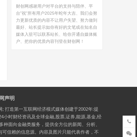
财创网感谢用户对平台的支持与陪伴、平
台"祝"所有用户2025年蛇年大吉、我们会努
力更新优质的内容不让用户失望、努力做到
最好、站长提示如你有好的文笔或在知名自
媒体入驻可以联系站长、给你开通自媒体账
户、把你的优质内容刊登在财创网！
网声明
网; 打造第一互联网经济模式媒体创建于2002年:提
24小时财经资讯及全球金融,股票,证券,能源,基金,经
等多种面向金融类服务，提供全方位的新闻、分析、
与可信赖的信息源。内容及图片只能代表作者，不