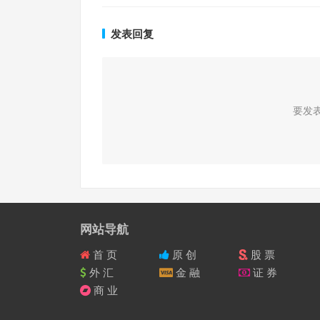
发表回复
要发
网站导航
首 页
原 创
股 票
外 汇
金 融
证 券
商 业