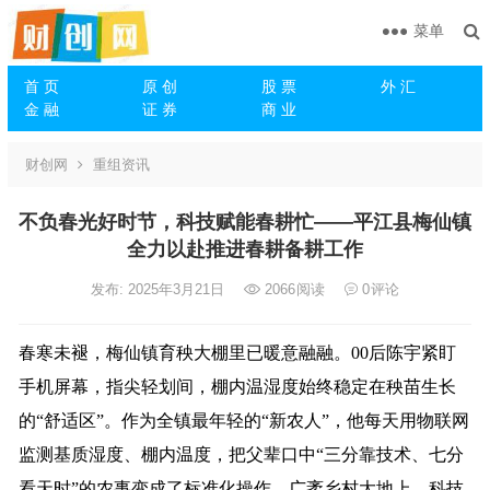
菜单
首 页
原 创
股 票
外 汇
金 融
证 券
商 业
财创网
重组资讯
不负春光好时节，科技赋能春耕忙——平江县梅仙镇
全力以赴推进春耕备耕工作
发布: 2025年3月21日
2066
阅读
0
评论
春寒未褪，梅仙镇育秧大棚里已暖意融融。00后陈宇紧盯
手机屏幕，指尖轻划间，棚内温湿度始终稳定在秧苗生长
的“舒适区”。作为全镇最年轻的“新农人”，他每天用物联网
监测基质湿度、棚内温度，把父辈口中“三分靠技术、七分
看天时”的农事变成了标准化操作。广袤乡村大地上，科技