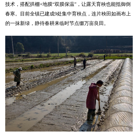
技术，搭配拱棚+地膜“双膜保温”，让露天育秧也能抵御倒
春寒。目前全镇已建成9处集中育秧点，连片秧田如画布上
的一抹新绿，静待春耕来临时节点缀万亩良田。