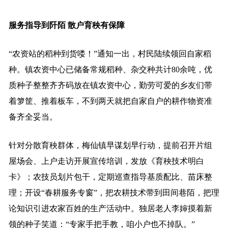
服务指导到阡陌 散户育秧有保障
“农资站的稻种到货喽！”通知一出，村民陆续领回自家稻
种。镇农资中心已储备常规稻种、杂交种共计80余吨，优
质种子整整齐齐码放在镇农资中心，勤劳可爱的乡友们带
着箩筐、推着板车，不到两天就把自家自户的耕作物资准
备齐全妥当。
针对分散育秧群体，梅仙镇早谋划早行动，提前召开片组
屋场会、上户走访开展宣传培训，发放《育秧技术明白
卡》；农技员划片包干，定期巡查指导基质配比、苗床整
理；开设“春耕服务专窗”，把农耕技术带到田间巷陌，把理
论知识引进农家百姓的生产活动中。独居老人李婶摸着新
领的种子笑道：“专家手把手教，咱小户也不掉队。”