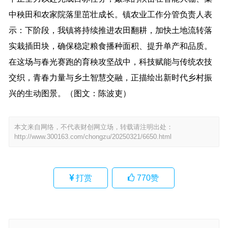
中秧田和农家院落里茁壮成长。镇农业工作分管负责人表
示：下阶段，我镇将持续推进农田翻耕，加快土地流转落
实栽插田块，确保稳定粮食播种面积、提升单产和品质。
在这场与春光赛跑的育秧攻坚战中，科技赋能与传统农技
交织，青春力量与乡土智慧交融，正描绘出新时代乡村振
兴的生动图景。（图文：陈波吏）
本文来自网络，不代表财创网立场，转载请注明出处：
http://www.300163.com/chongzu/20250321/6650.html
打赏
770
赞