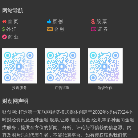
网站导航
首 页
原 创
股 票
外 汇
金 融
证 券
商 业
投诉服务
广告咨询
洽谈合作
财创网声明
财创网; 打造第一互联网经济模式媒体创建于2002年:提供7X24小
时财经资讯及全球金融,股票,证券,能源,基金,经济,等多种面向金融
类服务，提供全方位的新闻、分析、评论与可信赖的信息源。内
容及图片只能代表作者，不能代表平台、如有侵权联系我们第一