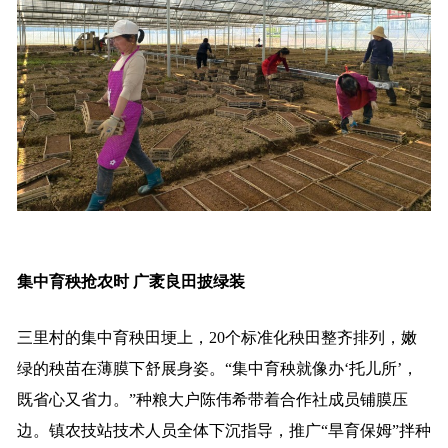
集中育秧抢农时 广袤良田披绿装
三里村的集中育秧田埂上，20个标准化秧田整齐排列，嫩
绿的秧苗在薄膜下舒展身姿。“集中育秧就像办‘托儿所’，
既省心又省力。”种粮大户陈伟希带着合作社成员铺膜压
边。镇农技站技术人员全体下沉指导，推广“旱育保姆”拌种