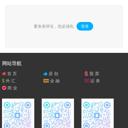
要发表评论，您必须先
登录
。
网站导航
首 页
原 创
股 票
外 汇
金 融
证 券
商 业