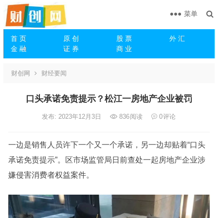
菜单
首 页
原 创
股 票
外 汇
金 融
证 券
商 业
财创网
财经要闻
口头承诺免责提示？松江一房地产企业被罚
发布: 2023年12月3日
836
阅读
0
评论
一边是销售人员许下一个又一个承诺，另一边却贴着“口头
承诺免责提示”。区市场监管局日前查处一起房地产企业涉
嫌侵害消费者权益案件。