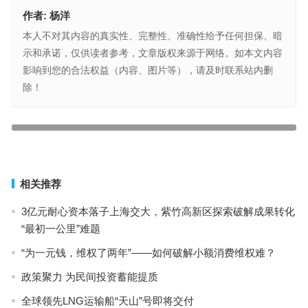
作者:
杨洋
本人不对其内容的真实性、完整性、准确性给予任何担保、暗
示和承诺，仅供读者参考，文章版权来源于网络。如本文内容
影响到您的合法权益（内容、图片等），请及时联系站内删
除！
口头承诺免责提示？松江一房地产企业被罚
揭秘万达电影的接盘方：半年时间两次突击入股数十亿，注册资本仅
千万
上一篇
下一篇
相关推荐
3亿元耐心资本落子上海交大，紫竹高新区探索破解成果转化
“最初一公里”难题
“为一元钱，维权了两年”——如何破解小额消费维权难？
政策聚力 为民间投资蓄能提质
全球领先LNG运输船“天山”号即将交付