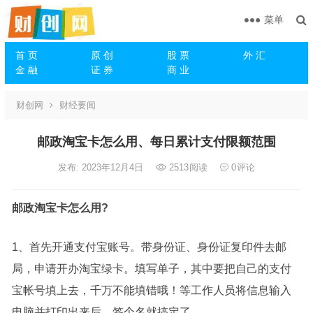
菜单
首 页
原 创
股 票
外 汇
金 融
证 券
商 业
财创网
财经要闻
邮政淘宝卡怎么用、每日累计支付限额范围
发布: 2023年12月4日
2513
阅读
0
评论
邮政淘宝卡怎么用
?
1、首先开通支付宝账号。带身份证、身份证复印件去邮
局，申请开办淘宝绿卡。填写单子，其中要把自己的支付
宝帐号填上去，千万不能填错哦！等工作人员将信息输入
电脑并打印出来后，签个名就搞定了。