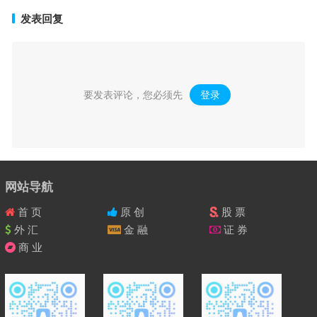
发表回复
要发表评论，您必须先
登录
。
网站导航
首 页
原 创
股 票
外 汇
金 融
证 券
商 业