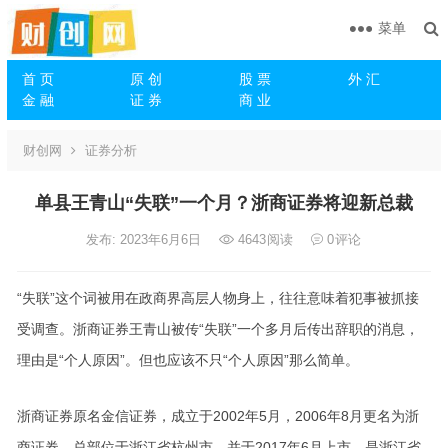
菜单
首 页
原 创
股 票
外 汇
金 融
证 券
商 业
财创网
证券分析
单县王青山“失联”一个月？浙商证券将迎新总裁
发布: 2023年6月6日
4643
阅读
0
评论
“失联”这个词被用在政商界高层人物身上，往往意味着犯事被抓接
受调查。浙商证券王青山被传“失联”一个多月后传出辞职的消息，
理由是“个人原因”。但也应该不只“个人原因”那么简单。
浙商证券原名金信证券，成立于2002年5月，2006年8月更名为浙
商证券。总部位于浙江省杭州市，并于2017年6月上市，是浙江省