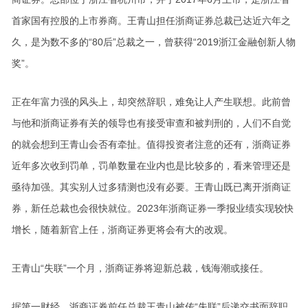
首家国有控股的上市券商。王青山担任浙商证券总裁已达近六年之
久，是为数不多的“80后”总裁之一，曾获得“2019浙江金融创新人物
奖”。
正在年富力强的风头上，却突然辞职，难免让人产生联想。此前曾
与他和浙商证券有关的领导也有接受审查和被判刑的，人们不自觉
的就会想到王青山会否有牵扯。值得投资者注意的还有，浙商证券
近年多次收到罚单，罚单数量在业内也是比较多的，看来管理还是
亟待加强。其实别人过多猜测也没有必要。王青山既已离开浙商证
券，新任总裁也会很快就位。2023年浙商证券一季报业绩实现较快
增长，随着新官上任，浙商证券更将会有大的改观。
王青山“失联”一个月，浙商证券将迎新总裁，钱海潮或接任。
据第一财经，浙商证券前任总裁王青山被传“失联”后递交书面辞职