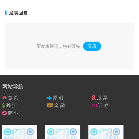
发表回复
要发表评论，您必须先
登录
。
网站导航
首 页
原 创
股 票
外 汇
金 融
证 券
商 业