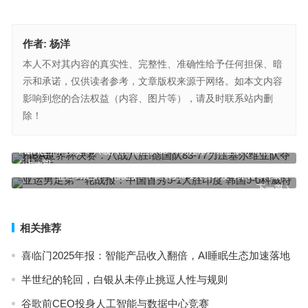
作者:
杨洋
本人不对其内容的真实性、完整性、准确性给予任何担保、暗
示和承诺，仅供读者参考，文章版权来源于网络。如本文内容
影响到您的合法权益（内容、图片等），请及时联系站内删
除！
FIBA世界杯决赛：八战八胜!德国队83-77力压塞尔维亚队夺得冠军
上一篇
亚运男足第一轮战报：中国首秀5-1大胜印度 韩国9-0科威特
下一篇
相关推荐
喜临门2025年报：智能产品收入翻倍，AI睡眠生态加速落地
半世纪的轮回，白银从未停止挑逗人性与规则
谷歌前CEO投身人工智能与数据中心竞赛