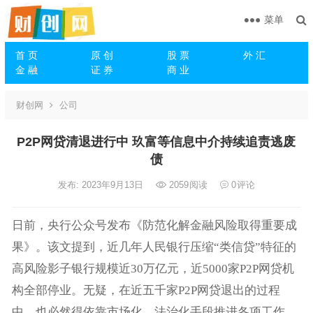
菜单
首 页
原 创
股 票
外 汇
金 融
证 券
商 业
财创网
公司
P2P网贷清退进行中 玖富等信息中介持续追责逃废
债
发布: 2023年9月13日
2059
阅读
0
评论
日前，央行公众号发布《防范化解金融风险取得重要成
果》。该文提到，近几年人民银行压缩“类信贷”特征的
高风险影子银行规模近30万亿元，近5000家P2P网贷机
构全部停业。无疑，在近五千家P2P网贷退出的过程
中，也必然得依靠市场化、法治化手段推进各项工作，