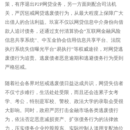
策，有序退出P2P网贷业务，另一方面则配合司法机
关，严厉惩戒网贷逃废债行为，从最大程度上保障广大
出借人的合法利益。玖富不仅以网贷信息中介身份向借
款人追讨债务，还通过支付清算协会“互联网金融风险
信息共享系统”、中互金协会信用信息共享平台、法院
执行系统失信曝光平台“易执行”等权威途径，对网贷逃
废债行为追责。逃废债者恶意逾期和逃避债务行为受到
严格惩戒。
随着社会各界对惩戒逃废债日益达成共识，网贷失信者
不仅寸步难行，生活处处受限，而且还会连累子女考
学、考公，特别是军校、警校、政法大学的录取会受很
大影响。同时，政府严厉打击金融市场各类逃废债行
为，依法否定恶意减损资产、扩张债务行为的法律效
力，压实债务企业控股股东、实际控制人滥用支配地位