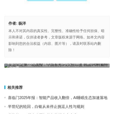
作者:
杨洋
本人不对其内容的真实性、完整性、准确性给予任何担保、暗
示和承诺，仅供读者参考，文章版权来源于网络。如本文内容
影响到您的合法权益（内容、图片等），请及时联系站内删
除！
亚运男足第一轮战报：中国首秀5-1大胜印度 韩国9-0科威特
上一篇
粤3.46亿奖补专精特新“小巨人”
下一篇
相关推荐
喜临门2025年报：智能产品收入翻倍，AI睡眠生态加速落地
半世纪的轮回，白银从未停止挑逗人性与规则