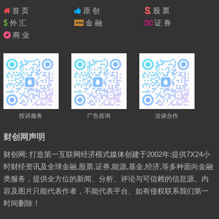
首 页
原 创
股 票
外 汇
金 融
证 券
商 业
投诉服务
广告咨询
洽谈合作
财创网声明
财创网; 打造第一互联网经济模式媒体创建于2002年:提供7X24小
时财经资讯及全球金融,股票,证券,能源,基金,经济,等多种面向金融
类服务，提供全方位的新闻、分析、评论与可信赖的信息源。内
容及图片只能代表作者，不能代表平台、如有侵权联系我们第一
时间删除！