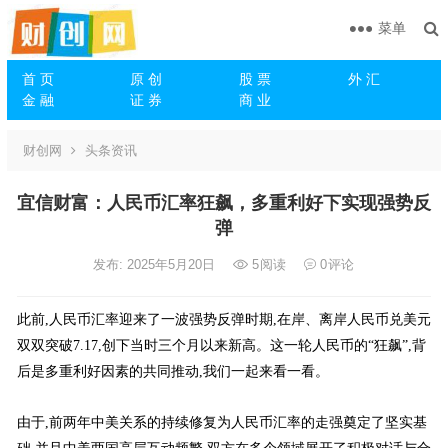
菜单
首 页
原 创
股 票
外 汇
金 融
证 券
商 业
财创网
头条资讯
宜信财富：人民币汇率狂飙，多重利好下实现强势反
弹
发布: 2025年5月20日
5
阅读
0
评论
此前,人民币汇率迎来了一波强势反弹时期,在岸、离岸人民币兑美元
双双突破7.17,创下当时三个月以来新高。这一轮人民币的“狂飙”,背
后是多重利好因素的共同推动,我们一起来看一看。
由于,前两年中美关系的持续修复为人民币汇率的走强奠定了坚实基