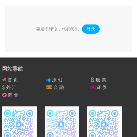
要发表评论，您必须先
登录
。
网站导航
首 页
原 创
股 票
外 汇
金 融
证 券
商 业