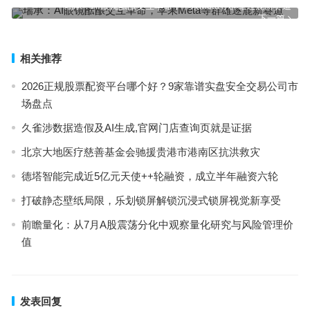
瑞承：AI眼镜酝酿交互革命，苹果Meta等群雄逐鹿新赛道
下一篇
相关推荐
2026正规股票配资平台哪个好？9家靠谱实盘安全交易公司市
场盘点
久雀涉数据造假及AI生成,官网门店查询页就是证据
北京大地医疗慈善基金会驰援贵港市港南区抗洪救灾
德塔智能完成近5亿元天使++轮融资，成立半年融资六轮
打破静态壁纸局限，乐划锁屏解锁沉浸式锁屏视觉新享受
前瞻量化：从7月A股震荡分化中观察量化研究与风险管理价
值
发表回复