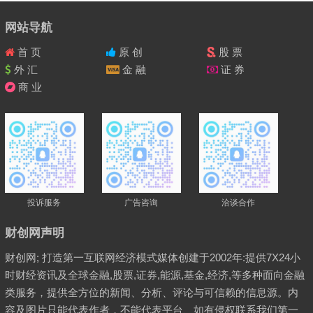
网站导航
首 页
原 创
股 票
外 汇
金 融
证 券
商 业
投诉服务
广告咨询
洽谈合作
财创网声明
财创网; 打造第一互联网经济模式媒体创建于2002年:提供7X24小
时财经资讯及全球金融,股票,证券,能源,基金,经济,等多种面向金融
类服务，提供全方位的新闻、分析、评论与可信赖的信息源。内
容及图片只能代表作者，不能代表平台、如有侵权联系我们第一