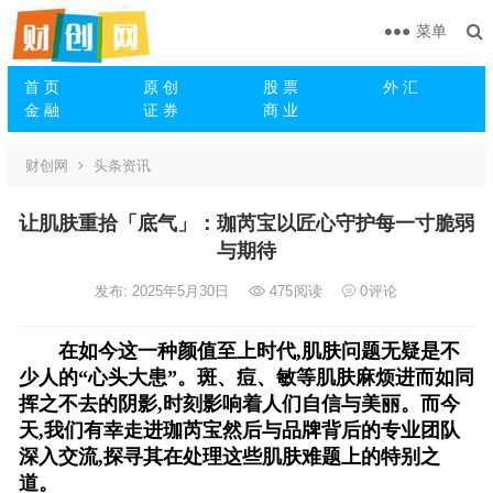
菜单
首 页
原 创
股 票
外 汇
金 融
证 券
商 业
财创网
头条资讯
让肌肤重拾「底气」：珈芮宝以匠心守护每一寸脆弱
与期待
发布: 2025年5月30日
475
阅读
0
评论
在如今这一种颜值至上时代,肌肤问题无疑是不
少人的“心头大患”。斑、痘、敏等肌肤麻烦进而如同
挥之不去的阴影,时刻影响着人们自信与美丽。而今
天,我们有幸走进珈芮宝然后与品牌背后的专业团队
深入交流,探寻其在处理这些肌肤难题上的特别之
道。