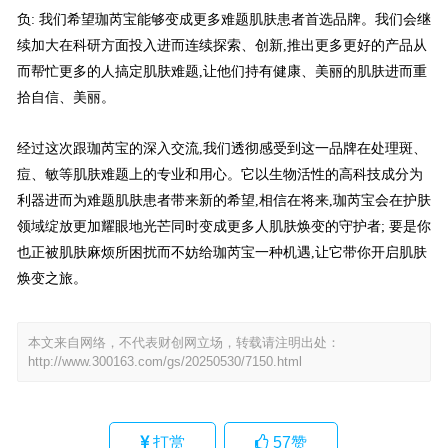
负: 我们希望珈芮宝能够变成更多难题肌肤患者首选品牌。我们会继
续加大在科研方面投入进而连续探索、创新,推出更多更好的产品从
而帮忙更多的人搞定肌肤难题,让他们持有健康、美丽的肌肤进而重
拾自信、美丽。
经过这次跟珈芮宝的深入交流,我们透彻感受到这一品牌在处理斑、
痘、敏等肌肤难题上的专业和用心。它以生物活性的高科技成分为
利器进而为难题肌肤患者带来新的希望,相信在将来,珈芮宝会在护肤
领域绽放更加耀眼地光芒同时变成更多人肌肤焕变的守护者; 要是你
也正被肌肤麻烦所困扰而不妨给珈芮宝一种机遇,让它带你开启肌肤
焕变之旅。
本文来自网络，不代表财创网立场，转载请注明出处：
http://www.300163.com/gs/20250530/7150.html
打赏
57
赞