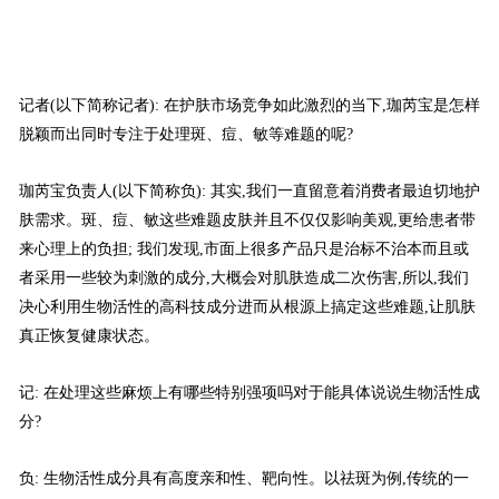
记者(以下简称记者): 在护肤市场竞争如此激烈的当下,珈芮宝是怎样
脱颖而出同时专注于处理斑、痘、敏等难题的呢?
珈芮宝负责人(以下简称负): 其实,我们一直留意着消费者最迫切地护
肤需求。斑、痘、敏这些难题皮肤并且不仅仅影响美观,更给患者带
来心理上的负担; 我们发现,市面上很多产品只是治标不治本而且或
者采用一些较为刺激的成分,大概会对肌肤造成二次伤害,所以,我们
决心利用生物活性的高科技成分进而从根源上搞定这些难题,让肌肤
真正恢复健康状态。
记: 在处理这些麻烦上有哪些特别强项吗对于能具体说说生物活性成
分?
负: 生物活性成分具有高度亲和性、靶向性。以祛斑为例,传统的一