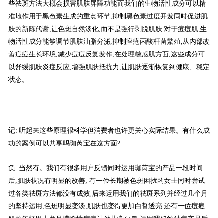
些祛斑方法大概会损害肌肤屏障功能而我们的生物活性成分可以精
准地作用于黑色素生成的重点环节,抑制黑色素过度开发同时促进肌
肤的新陈代谢,让色斑自然淡化,而不是强行剥脱肌肤,对于痘痘肌,生
物活性成分能够调节肌肤油脂分泌,抑制痤疮丙酸杆菌繁殖,从内部改
善痘痘生长环境,减少痘痘反复发作,在处理敏感肌方面,这些成分可
以舒缓肌肤炎症反应,增强肌肤抵抗力,让肌肤逐渐恢复到健康、稳定
状态。
记: 听起来这些原理很科学但消费者也许更关心实际结果。有什么成
功的案例可以共享吗珈芮宝在这方面?
负: 当然有。我们有很多用户反馈同时运用珈芮宝的产品一段时间
后,肌肤状况有明显的改善; 有一位长期被色斑困扰的女士同时尝试
过各类祛斑方法都没有成效,后来运用我们的祛斑系列并经过几个月
的坚持运用,色斑明显变淡,肌肤也变得更加白皙透亮,还有一位痘痘