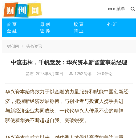
菜单
首 页
原 创
股 票
外 汇
金 融
证 券
商 业
财创网
头条资讯
中流击楫，千帆竞发：华兴资本新晋董事总经理
发布: 2025年5月30日
1252
阅读
0
评论
华兴资本始终致力于以金融的力量服务和赋能中国创新经
济，把握新经济发展脉搏，与创业者与
投资
人携手共进，
与新经济企业共同成长。一代代华兴人传承不变的精神，
驱使着华兴不断超越自我、突破蜕变。
华兴资本自成立以来，对优秀人才保持高度的关注与重