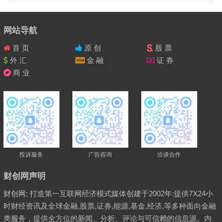
网站导航
首 页
原 创
股 票
外 汇
金 融
证 券
商 业
投诉服务
广告咨询
洽谈合作
财创网声明
财创网; 打造第一互联网经济模式媒体创建于2002年:提供7X24小
时财经资讯及全球金融,股票,证券,能源,基金,经济,等多种面向金融
类服务，提供全方位的新闻、分析、评论与可信赖的信息源。内