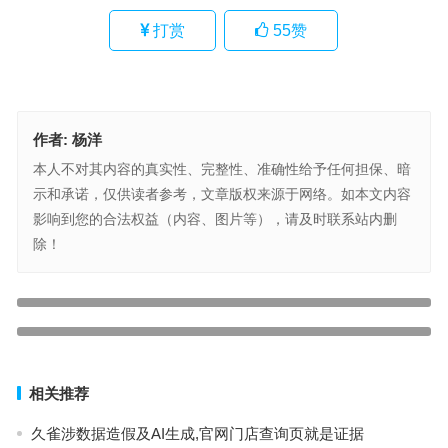
打赏
55
赞
作者:
杨洋
本人不对其内容的真实性、完整性、准确性给予任何担保、暗
示和承诺，仅供读者参考，文章版权来源于网络。如本文内容
影响到您的合法权益（内容、图片等），请及时联系站内删
除！
让肌肤重拾「底气」：珈芮宝以匠心守护每一寸脆弱与期待
上一篇
喜艾一生举办财富峰会：非遗传承与商业创新的双向奔赴
下一篇
相关推荐
久雀涉数据造假及AI生成,官网门店查询页就是证据