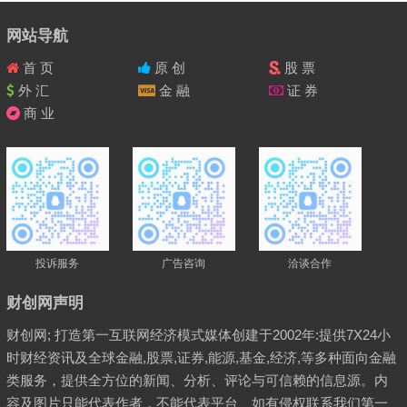
网站导航
首 页
原 创
股 票
外 汇
金 融
证 券
商 业
投诉服务
广告咨询
洽谈合作
财创网声明
财创网; 打造第一互联网经济模式媒体创建于2002年:提供7X24小
时财经资讯及全球金融,股票,证券,能源,基金,经济,等多种面向金融
类服务，提供全方位的新闻、分析、评论与可信赖的信息源。内
容及图片只能代表作者，不能代表平台、如有侵权联系我们第一